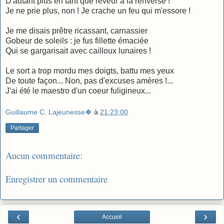
D'autant plus en tant que rêveur à la renverse !
Je ne prie plus, non ! Je crache un feu qui m'essore !
Je me disais prêtre ricassant, carnassier
Gobeur de soleils : je fus fillette émaciée
Qui se gargarisait avec cailloux lunaires !
Le sort a trop mordu mes doigts, battu mes yeux
De toute façon... Non, pas d'excuses amères !...
J'ai été le maestro d'un coeur fuligineux...
Guillaume C. Lajeunesse🍀
à
21:23:00
Partager
Aucun commentaire:
Enregistrer un commentaire
‹
›
Accueil