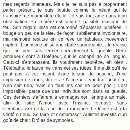
mes regards intérieurs. Mais je ne suis pas à proprement
parler présent, je suis liquide comme le néant qui le
transpire, ce mammifère étoilé. Je suis tout âme dans mon
observation. Sa crinière est si vraie, paisible musique de
feu. Son regard lisse est couronné d'épaisses lumières. Il
bouge un peu de la tête, de façon subtilement involontaire,
ma mémoire restitue en ce rêve un fabuleux
movement
capture
. L'onirisme attise une clarté surprenante... Je réalise
qu'il ne peut pas fermer correctement la gueule. Deux
amoureux sont à l'intérieur, sur le canapé de sa langue.
Ceux-ci s'embrassent. Ils voudraient peut-être, eh bien...
Télépathe, le fauve me transmet ses idées. Il me dit qu'il ne
peut pas, à cet instant, d'une torsion de bouche, d'une
impulsion de crocs, dire « Je t'aime », il voudrait peut-être,
n'en sait rien, mais en tous les cas ne peut pas ; c'est
impossible, parce que des individus sont dans sa gueule.
Ces derniers s'affairent à emmagasiner l'énergie animale,
afin de faire l'amour avec l'instinct retrouvé, sans
s'embarrasser de la robe de la romance. Le félidé est à la
vérité en eux. Se taire et s'embrasser. Autistes investis d'un
goût de chair. Drôles de symboles.