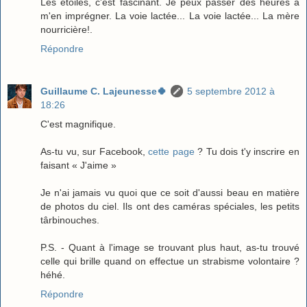
Les étoiles, c'est fascinant. Je peux passer des heures à
m'en imprégner. La voie lactée... La voie lactée... La mère
nourricière!.
Répondre
Guillaume C. Lajeunesse🍀
5 septembre 2012 à
18:26
C'est magnifique.
As-tu vu, sur Facebook,
cette page
? Tu dois t'y inscrire en
faisant « J'aime »
Je n'ai jamais vu quoi que ce soit d'aussi beau en matière
de photos du ciel. Ils ont des caméras spéciales, les petits
târbinouches.
P.S. - Quant à l'image se trouvant plus haut, as-tu trouvé
celle qui brille quand on effectue un strabisme volontaire ?
héhé.
Répondre