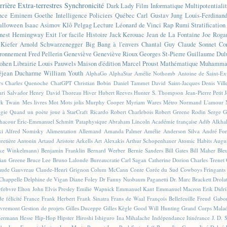
rrière
Extra-terrestres
Synchronicité
Dark Lady
Film
Informatique
Multipotentiali
nce
Eminem
Goethe
Intelligence
Policiers
Québec
Carl Gustav Jung
Louis-Ferdinan
alloween
Isaac Asimov
Klô Pelgag
Lecture
Léonard de Vinci
Rap
Rumi
Stratificatio
nest Hemingway
Exit l'or facile
Histoire
Jack Kerouac
Jean de La Fontaine
Joe Roga
Kiefer
Arnold Schwarzenegger
Big Bang à l'envers
Chantal Guy
Claude Sonnet
Co
ronnement
Fred Pellerin
Geneviève
Geneviève Rioux
Georges St-Pierre
Guillaume Dul
ohen
Librairie
Louis Pauwels
Maison d'édition
Marcel Proust
Mathématique
Muhammad
éjean Ducharme
William Youth
AlphaGo
AlphaStar
Amélie Nothomb
Antoine de Saint-E
rs
Charles Quenoche
ChatGPT
Christian Bobin
Daniel Tammet
David Saint-Jacques
Denis Vil
ri Salvador
Henry David Thoreau
Hiver
Hubert Reeves
Hunter S. Thompson
Jean-Pierre Petit
k Twain
Mes livres
Mot
Mots jolis
Murphy Cooper
Myriam Wares
Métro
Normand L'amour
ogie
Quand un poète joue à StarCraft
Ricardo
Robert Charlebois
Robert Greene
Rodin
Serge G
Chacour
Éric-Emmanuel Schmitt
'Pataphysique
Abraham Lincoln
Académie française
Adib Alkha
ki
Alfred Nomisky
Alimentation
Allemand
Amanda Palmer
Amélie
Anderson Silva
André For
retière
Antonin Artaud
Aristote
Arkells
Art Alexakis
Arthur Schopenhauer
Atomic Habits
Augu
ike Winkelmann)
Benjamin Franklin
Bernard Werber
Bernie Sanders
Bill Gates
Bill Maher
Ble
ian Greene
Bruce Lee
Bruno Lalonde
Bureaucratie
Carl Sagan
Catherine Dorion
Charles Trenet
aude Gauvreau
Claude-Henri Grignon
Colum McCann
Conte
Corée du Sud
Cowboys Fringants
Chappelle
Delphine de Vigan
Diane Foley
Dr Fanny Nusbaum Paganetti
Dr. Marc Brackett
Drola
efebvre
Elton John
Elvis Presley
Emilie Wapnick
Emmanuel Kant
Emmanuel Macron
Erik Didr
e félicité
France
Frank Herbert
Frank Sinatra
Frans de Waal
François Bellefeuille
Freud
Gabo
vremont
Gestion de projets
Gilles Duceppe
Gilles Kègle
Good Will Hunting
Grand Corps Mala
ermann Hesse
Hip-Hop
Hipster
Hiroshi Ishiguro
Ina Mihalache
Indépendance
Itinérance
J. D. 