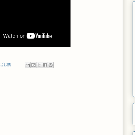
:51:00
e