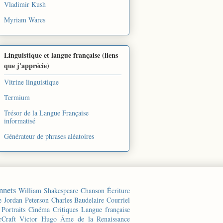
Vladimir Kush
Myriam Wares
Linguistique et langue française (liens
que j'apprécie)
Vitrine linguistique
Termium
Trésor de la Langue Française
informatisé
Générateur de phrases aléatoires
nnets
William Shakespeare
Chanson
Écriture
e
Jordan Peterson
Charles Baudelaire
Courriel
Portraits
Cinéma
Critiques
Langue française
rCraft
Victor Hugo
Âme de la Renaissance