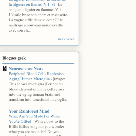
la higuera en llamas (V,1- 8)
-
Le
songe du figuier en flammes V 1
L’étoile brise son ancre et ressuscite.
La vague siffle dans sa cour. Et le
naufrage à nouveau nous réveille
avec son ch...
Tout afficher
Blogues geek
Neuroscience News
Peripheral Blood Cells Replenish
Aging Human Microglia
-
[image:
This shows microglia.]Peripheral
blood-derived immune cells cross
into the aging human brain and
transform into functional microglia.
Your Rainforest Mind
What Are You Made For When
You’re Gifted
-
With a bow to the
Billie Eilish song, do you wonder
what you are made for? Do you