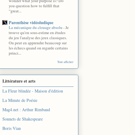
wonder what your purpose is? Do
you question how to fulfill that
“great...
Parenthèse vidéoludique
La mécanique du clouage absolu
-
Je
trouve qu'on sous-estime en études
du jeu l'analyse des jeux classiques.
On peut en apprendre beaucoup sur
les échecs quand on regarde certains
princi...
Tout afficher
Littérature et arts
La Fleur blindée - Maison d'édition
La Minute de Poésie
Mag4.net : Arthur Rimbaud
Sonnets de Shakespeare
Boris Vian