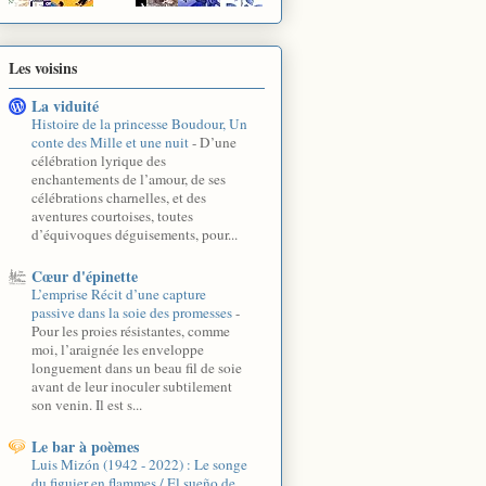
Les voisins
La viduité
Histoire de la princesse Boudour, Un
conte des Mille et une nuit
-
D’une
célébration lyrique des
enchantements de l’amour, de ses
célébrations charnelles, et des
aventures courtoises, toutes
d’équivoques déguisements, pour...
Cœur d'épinette
L’emprise Récit d’une capture
passive dans la soie des promesses
-
Pour les proies résistantes, comme
moi, l’araignée les enveloppe
longuement dans un beau fil de soie
avant de leur inoculer subtilement
son venin. Il est s...
Le bar à poèmes
Luis Mizón (1942 - 2022) : Le songe
du figuier en flammes / El sueño de