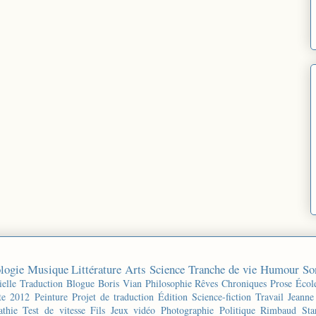
logie
Musique
Littérature
Arts
Science
Tranche de vie
Humour
So
ielle
Traduction
Blogue
Boris Vian
Philosophie
Rêves
Chroniques
Prose
Écol
te 2012
Peinture
Projet de traduction
Édition
Science-fiction
Travail
Jeanne
thie
Test de vitesse
Fils
Jeux vidéo
Photographie
Politique
Rimbaud
Sta