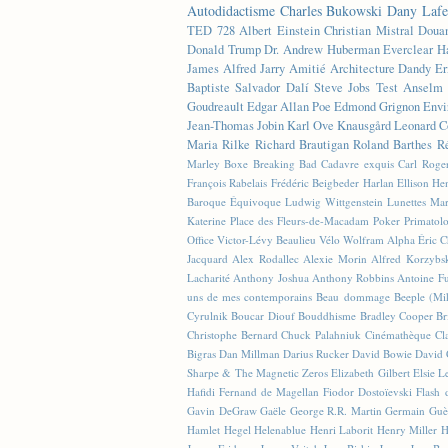
Autodidactisme
Charles Bukowski
Dany Lafe
TED
728
Albert Einstein
Christian Mistral
Doua
Donald Trump
Dr. Andrew Huberman
Everclear
H
James
Alfred Jarry
Amitié
Architecture
Dandy
Er
Baptiste
Salvador Dalí
Steve Jobs
Test
Anselm 
Goudreault
Edgar Allan Poe
Edmond Grignon
Envi
Jean-Thomas Jobin
Karl Ove Knausgård
Leonard C
Maria Rilke
Richard Brautigan
Roland Barthes
R
Marley
Boxe
Breaking Bad
Cadavre exquis
Carl Roge
François Rabelais
Frédéric Beigbeder
Harlan Ellison
Hen
Baroque Équivoque
Ludwig Wittgenstein
Lunettes
Mar
Katerine
Place des Fleurs-de-Macadam
Poker
Primatol
Office
Victor-Lévy Beaulieu
Vélo
Wolfram Alpha
Éric 
Jacquard
Alex Rodallec
Alexie Morin
Alfred Korzybs
Lacharité
Anthony Joshua
Anthony Robbins
Antoine Fu
uns de mes contemporains
Beau dommage
Beeple (M
Cyrulnik
Boucar Diouf
Bouddhisme
Bradley Cooper
Br
Christophe Bernard
Chuck Palahniuk
Cinémathèque
Cl
Bigras
Dan Millman
Darius Rucker
David Bowie
David 
Sharpe & The Magnetic Zeros
Elizabeth Gilbert
Elsie L
Hafidi
Fernand de Magellan
Fiodor Dostoïevski
Flash d
Gavin DeGraw
Gaële
George R.R. Martin
Germain Guè
Hamlet
Hegel
Helenablue
Henri Laborit
Henry Miller
H