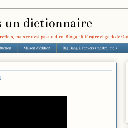
s un dictionnaire
eflets, mais ce n'est pas un dico. Blogue littéraire et geek de G
duction
Maison d'édition
Big Bang à l'envers (théâtre, etc.)
 !