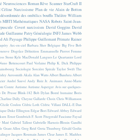
té
Neurosciences
Roman
Rêve
Scanner
StarCraft II
d Céline
Narcissisme
Plan de vie
Alain de Botton
n désordonnée des ombilics bouffis
Théâtre
William
n
MBTI
Mathématiques
NASA
Robots
Saint-Jean-
rpuscule
Covert narcissism
David Goggins
David
ude
Guillaume Patry
Généalogie
INFJ
James Webb
 Ali
Paysage
Philippe Guillemant
Primate
Rainer
xupéry
Arc-en-ciel
Barbara Sher
Belgique
Big Five
Bob
leneuve
Disgrâce
Définition
Emmanuelle Pierrot
Femme
Joss Stone
Kyle MacDonald
Langues
Le Quartanier
Lord
Nuno Bettencourt
Paul Verlaine
Philip K. Dick
Philippe
ainsbourg
Sociologie
Sorcière
Spirale
Taylor Swift
The
lidey
Aerosmith
Akala
Alan Watts
Albert Bandura
Albert
cier
André Sauvé
Andy Ruiz Jr.
Animaux
Anne-Marie
ste Comte
Autisme
Autisme Asperger
Avis sur quelques-
u De Prusse
Blink-182
Bob Dylan
Bonté humaine
Boris
Charline Dally
Cheyne Gallarde
Choix
Chris Williamson
Cécile Coulon
Cédric Loth
Cédric Villani
DALL-E
Dan
tique
Duke Ellington
Edgar Bori
Edward Abbey
Edward
iksen
Ernst Gombrich
F. Scott Fitzgerald
Fascisme
Faysal
r Maté
Gabriel Tallent
Gabrielle Harnois-Blouin
Gandhi
de
Grant Allen
Greg Reid
Greta Thunberg
Gérald Godin
Salinger
Jacques Roumain
James Clear
James E. Maddux