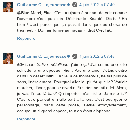
Guillaume C. Lajeunesse🍀
4 juin 2012 à 07:40
@Blue Merci, Blue. C'est toujours étonnant de voir comme
l'oxymore n'est pas loin. Déchirante. Beauté. Dis-tu ! Eh
bien ! c'est parce que ça puisait dans quelque chose de
très réel. « Donner forme au fracas », dixit Cyrulnik.
Répondre
Guillaume C. Lajeunesse🍀
4 juin 2012 à 07:45
@Michael
Salive métallique
, j'aime ça! J'ai connu une telle
solitude, à une époque. Rien. Pas une âme. J'étais cloîtré
dans un désert infini. La vie, à ce moment-là, ne fait plus de
sens
, littéralement. Pourquoi aller là, plutôt que là? Vouloir
marcher, flâner, pour se divertir. Plus rien ne fait effet. Alors,
je vais là, ou là-bas? Qu'importe, m'en fiche. Je reste ici?
C'est être partout et nulle part à la fois. C'est pourquoi le
personnage, dans cette prose, s'étire effroyablement,
occupe un si grand espace, tout en étant diaphane.
Répondre