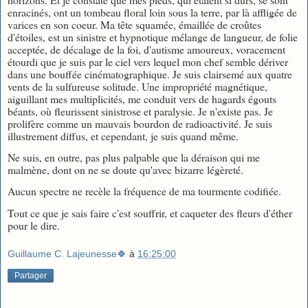
enracinés, ont un tombeau floral loin sous la terre, par là affligée de
varices en son coeur. Ma tête squamée, émaillée de croûtes
d'étoiles, est un sinistre et hypnotique mélange de langueur, de folie
acceptée, de décalage de la foi, d'autisme amoureux, voracement
étourdi que je suis par le ciel vers lequel mon chef semble dériver
dans une bouffée cinématographique. Je suis clairsemé aux quatre
vents de la sulfureuse solitude. Une impropriété magnétique,
aiguillant mes multiplicités, me conduit vers de hagards égouts
béants, où fleurissent sinistrose et paralysie. Je n'existe pas. Je
prolifère comme un mauvais bourdon de radioactivité. Je suis
illustrement diffus, et cependant, je suis quand même.
Ne suis, en outre, pas plus palpable que la déraison qui me
malmène, dont on ne se doute qu'avec bizarre légèreté.
Aucun spectre ne recèle la fréquence de ma tourmente codifiée.
Tout ce que je sais faire c'est souffrir, et caqueter des fleurs d'éther
pour le dire.
Guillaume C. Lajeunesse🍀
à
16:25:00
Partager