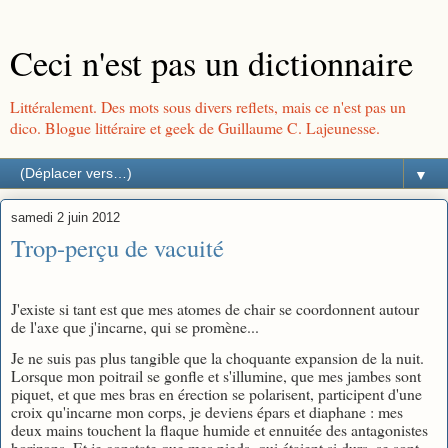
Ceci n'est pas un dictionnaire
Littéralement. Des mots sous divers reflets, mais ce n'est pas un
dico. Blogue littéraire et geek de Guillaume C. Lajeunesse.
▼
samedi 2 juin 2012
Trop-perçu de vacuité
J'existe si tant est que mes atomes de chair se coordonnent autour
de l'axe que j'incarne, qui se promène...
Je ne suis pas plus tangible que la choquante expansion de la nuit.
Lorsque mon poitrail se gonfle et s'illumine, que mes jambes sont
piquet, et que mes bras en érection se polarisent, participent d'une
croix qu'incarne mon corps, je deviens épars et diaphane : mes
deux mains touchent la flaque humide et ennuitée des antagonistes
horizons. Et je constate que mes pieds, qui étaient si durs, se sont