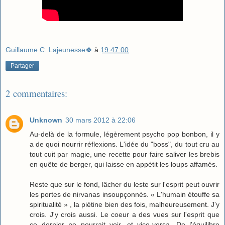
Guillaume C. Lajeunesse🍀
à
19:47:00
Partager
2 commentaires:
Unknown
30 mars 2012 à 22:06
Au-delà de la formule, légèrement psycho pop bonbon, il y
a de quoi nourrir réflexions. L'idée du "boss", du tout cru au
tout cuit par magie, une recette pour faire saliver les brebis
en quête de berger, qui laisse en appétit les loups affamés.
Reste que sur le fond, lâcher du leste sur l'esprit peut ouvrir
les portes de nirvanas insoupçonnés. « L'humain étouffe sa
spiritualité » , la piétine bien des fois, malheureusement. J'y
crois. J'y crois aussi. Le coeur a des vues sur l'esprit que
ce dernier ne pourrait voir, et vice-versa. De l'équilibre