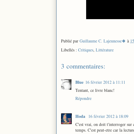
Publié par
Guillaume C. Lajeunesse🍀
à
15
Libellés :
Critiques
,
Littérature
3 commentaires:
Blue
16 février 2012 à 11:11
Tentant, ce livre blanc!
Répondre
Hoda
16 février 2012 à 18:09
C'est vrai, on doit t'interroger sur
temps. C'est peut-etre car la lecture