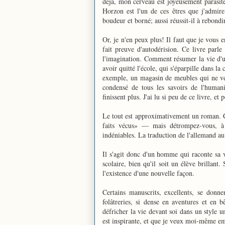
déjà, mon cerveau est joyeusement parasité
Horzon est l'un de ces êtres que j'admir
boudeur et borné; aussi réussit-il à rebondi
Or, je n'en peux plus! Il faut que je vous
fait preuve d'autodérision. Ce livre parle
l'imagination. Comment résumer la vie d'
avoir quitté l'école, qui s'éparpille dans la
exemple, un magasin de meubles qui ne ve
condensé de tous les savoirs de l'humanité
finissent plus. J'ai lu si peu de ce livre, et
Le tout est approximativement un roman. Ce
faits vécus» — mais détrompez-vous, à t
indéniables. La traduction de l'allemand a
Il s'agit donc d'un homme qui raconte sa 
scolaire, bien qu'il soit un élève brillant.
l'existence d'une nouvelle façon.
Certains manuscrits, excellents, se donne
folâtreries, si dense en aventures et en b
défricher la vie devant soi dans un style 
est inspirante, et que je veux moi-même e