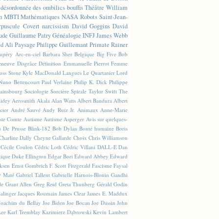
n désordonnée des ombilics bouffis
Théâtre
William
n
MBTI
Mathématiques
NASA
Robots
Saint-Jean-
rpuscule
Covert narcissism
David Goggins
David
ude
Guillaume Patry
Généalogie
INFJ
James Webb
 Ali
Paysage
Philippe Guillemant
Primate
Rainer
xupéry
Arc-en-ciel
Barbara Sher
Belgique
Big Five
Bob
leneuve
Disgrâce
Définition
Emmanuelle Pierrot
Femme
Joss Stone
Kyle MacDonald
Langues
Le Quartanier
Lord
Nuno Bettencourt
Paul Verlaine
Philip K. Dick
Philippe
ainsbourg
Sociologie
Sorcière
Spirale
Taylor Swift
The
lidey
Aerosmith
Akala
Alan Watts
Albert Bandura
Albert
cier
André Sauvé
Andy Ruiz Jr.
Animaux
Anne-Marie
ste Comte
Autisme
Autisme Asperger
Avis sur quelques-
u De Prusse
Blink-182
Bob Dylan
Bonté humaine
Boris
Charline Dally
Cheyne Gallarde
Choix
Chris Williamson
Cécile Coulon
Cédric Loth
Cédric Villani
DALL-E
Dan
tique
Duke Ellington
Edgar Bori
Edward Abbey
Edward
iksen
Ernst Gombrich
F. Scott Fitzgerald
Fascisme
Faysal
r Maté
Gabriel Tallent
Gabrielle Harnois-Blouin
Gandhi
de
Grant Allen
Greg Reid
Greta Thunberg
Gérald Godin
Salinger
Jacques Roumain
James Clear
James E. Maddux
Joachim du Bellay
Joe Biden
Joe Bocan
Joe Dassin
John
Lee
Karl Tremblay
Kazimierz Dąbrowski
Kevin Lambert