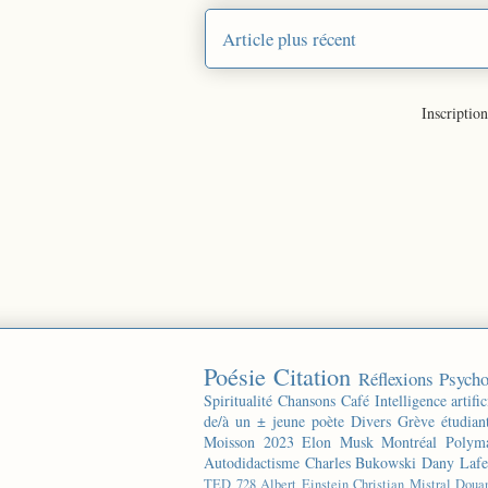
Article plus récent
Inscription
Poésie
Citation
Réflexions
Psycho
Spiritualité
Chansons
Café
Intelligence artific
de/à un ± jeune poète
Divers
Grève étudian
Moisson 2023
Elon Musk
Montréal
Polyma
Autodidactisme
Charles Bukowski
Dany Lafe
TED
728
Albert Einstein
Christian Mistral
Doua