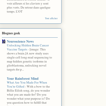
voir ailleurs si les claviers y sont
plus verts. De retour dans quelque
temps. L’OT
Tout afficher
Blogues geek
Neuroscience News
Unlocking Hidden Brain Cancer
Vaccine Targets
-
[image: This
shows a brain.]A new study uses
single-cell long-read sequencing to
map hidden genetic isoforms in
glioblastoma, unlocking novel
targets for p...
Your Rainforest Mind
What Are You Made For When
You’re Gifted
-
With a bow to the
Billie Eilish song, do you wonder
what you are made for? Do you
wonder what your purpose is? Do
you question how to fulfill that