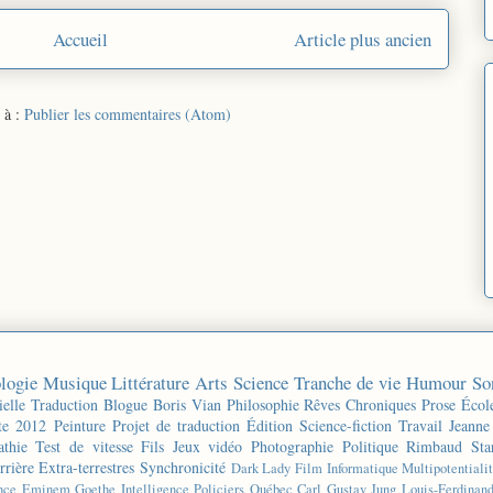
Accueil
Article plus ancien
 à :
Publier les commentaires (Atom)
logie
Musique
Littérature
Arts
Science
Tranche de vie
Humour
So
ielle
Traduction
Blogue
Boris Vian
Philosophie
Rêves
Chroniques
Prose
Écol
te 2012
Peinture
Projet de traduction
Édition
Science-fiction
Travail
Jeanne
thie
Test de vitesse
Fils
Jeux vidéo
Photographie
Politique
Rimbaud
Sta
rrière
Extra-terrestres
Synchronicité
Dark Lady
Film
Informatique
Multipotentiali
nce
Eminem
Goethe
Intelligence
Policiers
Québec
Carl Gustav Jung
Louis-Ferdinan