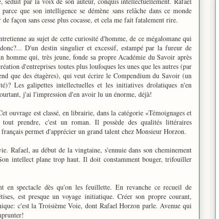
, séduit par la voix de son auteur, conquis intellectuellement. Rafael
e parce que son intelligence se démène sans relâche dans ce monde
r de façon sans cesse plus cocasse, et cela me fait fatalement rire.
 entretienne au sujet de cette curiosité d'homme, de ce mégalomane qui
 donc?... D'un destin singulier et excessif, estampé par la fureur de
un homme qui, très jeune, fonde sa propre Académie du Savoir après
 création d'entreprises toutes plus loufoques les unes que les autres (par
nd que des étagères), qui veut écrire le Compendium du Savoir (un
)? Les galipettes intellectuelles et les initiatives drolatiques n'en
 pourtant, j'ai l'impression d'en avoir lu un énorme, déjà!
t ouvrage est classé, en librairie, dans la catégorie «Témoignages et
out prendre, c'est un roman. Il possède des qualités littéraires
u français permet d'apprécier un grand talent chez Monsieur Horzon.
vie. Rafael, au début de la vingtaine, s'ennuie dans son cheminement
 Son intellect plane trop haut. Il doit constamment bouger, trifouiller
nt en spectacle dès qu'on les feuillette. En revanche ce recueil de
êtises, est presque un voyage initiatique. Créer son propre courant,
unique: c'est la Troisième Voie, dont Rafael Horzon parle. Avenue qui
mprunter!