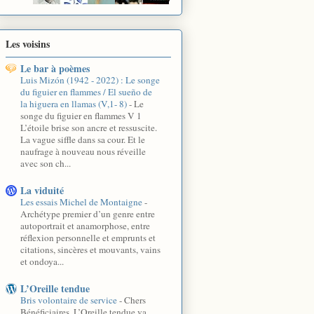
Les voisins
Le bar à poèmes
Luis Mizón (1942 - 2022) : Le songe
du figuier en flammes / El sueño de
la higuera en llamas (V,1- 8)
-
Le
songe du figuier en flammes V 1
L’étoile brise son ancre et ressuscite.
La vague siffle dans sa cour. Et le
naufrage à nouveau nous réveille
avec son ch...
La viduité
Les essais Michel de Montaigne
-
Archétype premier d’un genre entre
autoportrait et anamorphose, entre
réflexion personnelle et emprunts et
citations, sincères et mouvants, vains
et ondoya...
L’Oreille tendue
Bris volontaire de service
-
Chers
Bénéficiaires, L’Oreille tendue va