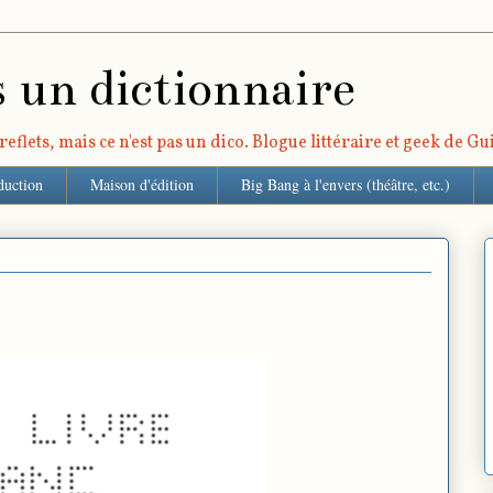
s un dictionnaire
eflets, mais ce n'est pas un dico. Blogue littéraire et geek de G
duction
Maison d'édition
Big Bang à l'envers (théâtre, etc.)