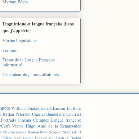
Myriam Wares
Linguistique et langue française (liens
que j'apprécie)
Vitrine linguistique
Termium
Trésor de la Langue Française
informatisé
Générateur de phrases aléatoires
nnets
William Shakespeare
Chanson
Écriture
e
Jordan Peterson
Charles Baudelaire
Courriel
Portraits
Cinéma
Critiques
Langue française
rCraft
Victor Hugo
Âme de la Renaissance
té
Neurosciences
Roman
Rêve
Scanner
StarCraft II
d Céline
Narcissisme
Plan de vie
Alain de Botton