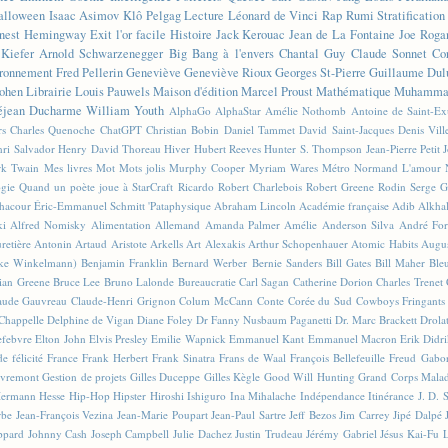
alloween
Isaac Asimov
Klô Pelgag
Lecture
Léonard de Vinci
Rap
Rumi
Stratificatio
nest Hemingway
Exit l'or facile
Histoire
Jack Kerouac
Jean de La Fontaine
Joe Roga
Kiefer
Arnold Schwarzenegger
Big Bang à l'envers
Chantal Guy
Claude Sonnet
Co
ronnement
Fred Pellerin
Geneviève
Geneviève Rioux
Georges St-Pierre
Guillaume Dul
ohen
Librairie
Louis Pauwels
Maison d'édition
Marcel Proust
Mathématique
Muhammad
éjean Ducharme
William Youth
AlphaGo
AlphaStar
Amélie Nothomb
Antoine de Saint-E
rs
Charles Quenoche
ChatGPT
Christian Bobin
Daniel Tammet
David Saint-Jacques
Denis Vil
ri Salvador
Henry David Thoreau
Hiver
Hubert Reeves
Hunter S. Thompson
Jean-Pierre Petit
k Twain
Mes livres
Mot
Mots jolis
Murphy Cooper
Myriam Wares
Métro
Normand L'amour
ogie
Quand un poète joue à StarCraft
Ricardo
Robert Charlebois
Robert Greene
Rodin
Serge G
Chacour
Éric-Emmanuel Schmitt
'Pataphysique
Abraham Lincoln
Académie française
Adib Alkha
ki
Alfred Nomisky
Alimentation
Allemand
Amanda Palmer
Amélie
Anderson Silva
André For
retière
Antonin Artaud
Aristote
Arkells
Art Alexakis
Arthur Schopenhauer
Atomic Habits
Augu
ike Winkelmann)
Benjamin Franklin
Bernard Werber
Bernie Sanders
Bill Gates
Bill Maher
Ble
ian Greene
Bruce Lee
Bruno Lalonde
Bureaucratie
Carl Sagan
Catherine Dorion
Charles Trenet
aude Gauvreau
Claude-Henri Grignon
Colum McCann
Conte
Corée du Sud
Cowboys Fringants
Chappelle
Delphine de Vigan
Diane Foley
Dr Fanny Nusbaum Paganetti
Dr. Marc Brackett
Drola
efebvre
Elton John
Elvis Presley
Emilie Wapnick
Emmanuel Kant
Emmanuel Macron
Erik Didr
e félicité
France
Frank Herbert
Frank Sinatra
Frans de Waal
François Bellefeuille
Freud
Gabo
vremont
Gestion de projets
Gilles Duceppe
Gilles Kègle
Good Will Hunting
Grand Corps Mala
ermann Hesse
Hip-Hop
Hipster
Hiroshi Ishiguro
Ina Mihalache
Indépendance
Itinérance
J. D. 
rbe
Jean-François Vezina
Jean-Marie Poupart
Jean-Paul Sartre
Jeff Bezos
Jim Carrey
Jipé Dalpé
ppard
Johnny Cash
Joseph Campbell
Julie Dachez
Justin Trudeau
Jérémy Gabriel
Jésus
Kai-Fu 