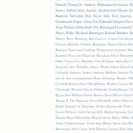
Donald Trump
Dr. Andrew Huberman
Everclear
H
James
Alfred Jarry
Amitié
Architecture
Dandy
Er
Baptiste
Salvador Dalí
Steve Jobs
Test
Anselm 
Goudreault
Edgar Allan Poe
Edmond Grignon
Envi
Jean-Thomas Jobin
Karl Ove Knausgård
Leonard C
Maria Rilke
Richard Brautigan
Roland Barthes
R
Marley
Boxe
Breaking Bad
Cadavre exquis
Carl Roge
François Rabelais
Frédéric Beigbeder
Harlan Ellison
Hen
Baroque Équivoque
Ludwig Wittgenstein
Lunettes
Mar
Katerine
Place des Fleurs-de-Macadam
Poker
Primatol
Office
Victor-Lévy Beaulieu
Vélo
Wolfram Alpha
Éric 
Jacquard
Alex Rodallec
Alexie Morin
Alfred Korzybs
Lacharité
Anthony Joshua
Anthony Robbins
Antoine Fu
uns de mes contemporains
Beau dommage
Beeple (M
Cyrulnik
Boucar Diouf
Bouddhisme
Bradley Cooper
Br
Christophe Bernard
Chuck Palahniuk
Cinémathèque
Cl
Bigras
Dan Millman
Darius Rucker
David Bowie
David 
Sharpe & The Magnetic Zeros
Elizabeth Gilbert
Elsie L
Hafidi
Fernand de Magellan
Fiodor Dostoïevski
Flash d
Gavin DeGraw
Gaële
George R.R. Martin
Germain Guè
Hamlet
Hegel
Helenablue
Henri Laborit
Henry Miller
H
James Fridman
James Veitch
Jane Birkin
Japon
Jean Ba
Burroughs
John Currin
John Horton Conway
John She