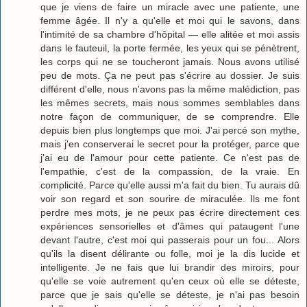
que je viens de faire un miracle avec une patiente, une
femme âgée. Il n'y a qu'elle et moi qui le savons, dans
l'intimité de sa chambre d'hôpital — elle alitée et moi assis
dans le fauteuil, la porte fermée, les yeux qui se pénètrent,
les corps qui ne se toucheront jamais. Nous avons utilisé
peu de mots. Ça ne peut pas s'écrire au dossier. Je suis
différent d'elle, nous n'avons pas la même malédiction, pas
les mêmes secrets, mais nous sommes semblables dans
notre façon de communiquer, de se comprendre. Elle
depuis bien plus longtemps que moi. J'ai percé son mythe,
mais j'en conserverai le secret pour la protéger, parce que
j'ai eu de l'amour pour cette patiente. Ce n'est pas de
l'empathie, c'est de la compassion, de la vraie. En
complicité. Parce qu'elle aussi m'a fait du bien. Tu aurais dû
voir son regard et son sourire de miraculée. Ils me font
perdre mes mots, je ne peux pas écrire directement ces
expériences sensorielles et d'âmes qui pataugent l'une
devant l'autre, c'est moi qui passerais pour un fou... Alors
qu'ils la disent délirante ou folle, moi je la dis lucide et
intelligente. Je ne fais que lui brandir des miroirs, pour
qu'elle se voie autrement qu'en ceux où elle se déteste,
parce que je sais qu'elle se déteste, je n'ai pas besoin