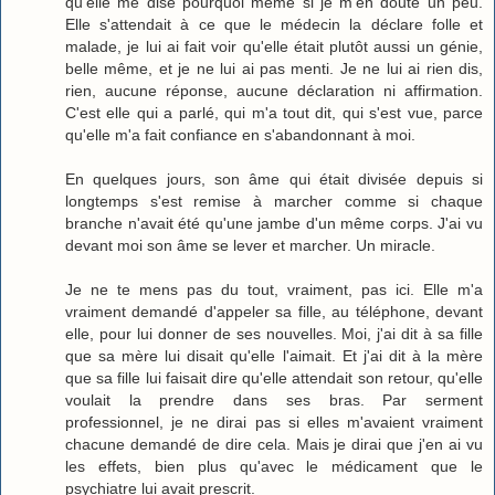
qu'elle me dise pourquoi même si je m'en doute un peu.
Elle s'attendait à ce que le médecin la déclare folle et
malade, je lui ai fait voir qu'elle était plutôt aussi un génie,
belle même, et je ne lui ai pas menti. Je ne lui ai rien dis,
rien, aucune réponse, aucune déclaration ni affirmation.
C'est elle qui a parlé, qui m'a tout dit, qui s'est vue, parce
qu'elle m'a fait confiance en s'abandonnant à moi.
En quelques jours, son âme qui était divisée depuis si
longtemps s'est remise à marcher comme si chaque
branche n'avait été qu'une jambe d'un même corps. J'ai vu
devant moi son âme se lever et marcher. Un miracle.
Je ne te mens pas du tout, vraiment, pas ici. Elle m'a
vraiment demandé d'appeler sa fille, au téléphone, devant
elle, pour lui donner de ses nouvelles. Moi, j'ai dit à sa fille
que sa mère lui disait qu'elle l'aimait. Et j'ai dit à la mère
que sa fille lui faisait dire qu'elle attendait son retour, qu'elle
voulait la prendre dans ses bras. Par serment
professionnel, je ne dirai pas si elles m'avaient vraiment
chacune demandé de dire cela. Mais je dirai que j'en ai vu
les effets, bien plus qu'avec le médicament que le
psychiatre lui avait prescrit.