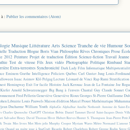
 à :
Publier les commentaires (Atom)
logie
Musique
Littérature
Arts
Science
Tranche de vie
Humour
So
ielle
Traduction
Blogue
Boris Vian
Philosophie
Rêves
Chroniques
Prose
Écol
te 2012
Peinture
Projet de traduction
Édition
Science-fiction
Travail
Jeanne
thie
Test de vitesse
Fils
Jeux vidéo
Photographie
Politique
Rimbaud
Sta
rrière
Extra-terrestres
Synchronicité
Dark Lady
Film
Informatique
Multipotentiali
nce
Eminem
Goethe
Intelligence
Policiers
Québec
Carl Gustav Jung
Louis-Ferdinan
alloween
Isaac Asimov
Klô Pelgag
Lecture
Léonard de Vinci
Rap
Rumi
Stratificatio
nest Hemingway
Exit l'or facile
Histoire
Jack Kerouac
Jean de La Fontaine
Joe Roga
Kiefer
Arnold Schwarzenegger
Big Bang à l'envers
Chantal Guy
Claude Sonnet
Co
ronnement
Fred Pellerin
Geneviève
Geneviève Rioux
Georges St-Pierre
Guillaume Dul
ohen
Librairie
Louis Pauwels
Maison d'édition
Marcel Proust
Mathématique
Muhammad
éjean Ducharme
William Youth
AlphaGo
AlphaStar
Amélie Nothomb
Antoine de Saint-E
rs
Charles Quenoche
ChatGPT
Christian Bobin
Daniel Tammet
David Saint-Jacques
Denis Vil
ri Salvador
Henry David Thoreau
Hiver
Hubert Reeves
Hunter S. Thompson
Jean-Pierre Petit
k Twain
Mes livres
Mot
Mots jolis
Murphy Cooper
Myriam Wares
Métro
Normand L'amour
ogie
Quand un poète joue à StarCraft
Ricardo
Robert Charlebois
Robert Greene
Rodin
Serge G