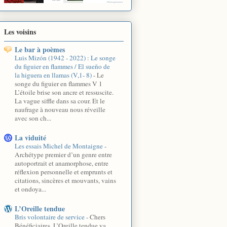
Les voisins
Le bar à poèmes
Luis Mizón (1942 - 2022) : Le songe
du figuier en flammes / El sueño de
la higuera en llamas (V,1- 8)
-
Le
songe du figuier en flammes V 1
L’étoile brise son ancre et ressuscite.
La vague siffle dans sa cour. Et le
naufrage à nouveau nous réveille
avec son ch...
La viduité
Les essais Michel de Montaigne
-
Archétype premier d’un genre entre
autoportrait et anamorphose, entre
réflexion personnelle et emprunts et
citations, sincères et mouvants, vains
et ondoya...
L’Oreille tendue
Bris volontaire de service
-
Chers
Bénéficiaires, L’Oreille tendue va