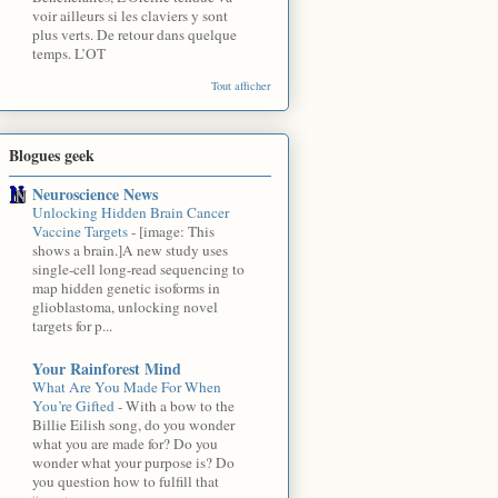
voir ailleurs si les claviers y sont
plus verts. De retour dans quelque
temps. L’OT
Tout afficher
Blogues geek
Neuroscience News
Unlocking Hidden Brain Cancer
Vaccine Targets
-
[image: This
shows a brain.]A new study uses
single-cell long-read sequencing to
map hidden genetic isoforms in
glioblastoma, unlocking novel
targets for p...
Your Rainforest Mind
What Are You Made For When
You’re Gifted
-
With a bow to the
Billie Eilish song, do you wonder
what you are made for? Do you
wonder what your purpose is? Do
you question how to fulfill that