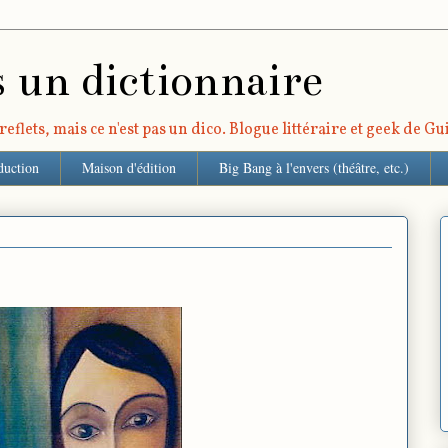
s un dictionnaire
eflets, mais ce n'est pas un dico. Blogue littéraire et geek de G
duction
Maison d'édition
Big Bang à l'envers (théâtre, etc.)