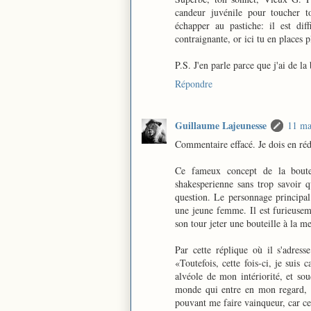
candeur juvénile pour toucher t
échapper au pastiche: il est dif
contraignante, or ici tu en places 
P.S. J'en parle parce que j'ai de la
Répondre
Guillaume Lajeunesse
11 ma
Commentaire effacé. Je dois en réd
Ce fameux concept de la boute
shakesperienne sans trop savoir q
question. Le personnage principal
une jeune femme. Il est furieusemen
son tour jeter une bouteille à la me
Par cette réplique où il s'adres
«Toutefois, cette fois-ci, je suis 
alvéole de mon intériorité, et sou
monde qui entre en mon regard, e
pouvant me faire vainqueur, car c