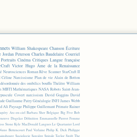
nnets
William Shakespeare
Chanson
Écriture
e
Jordan Peterson
Charles Baudelaire
Courriel
Portraits
Cinéma
Critiques
Langue française
rCraft
Victor Hugo
Âme de la Renaissance
té
Neurosciences
Roman
Rêve
Scanner
StarCraft II
d Céline
Narcissisme
Plan de vie
Alain de Botton
n désordonnée des ombilics bouffis
Théâtre
William
n
MBTI
Mathématiques
NASA
Robots
Saint-Jean-
rpuscule
Covert narcissism
David Goggins
David
ude
Guillaume Patry
Généalogie
INFJ
James Webb
 Ali
Paysage
Philippe Guillemant
Primate
Rainer
xupéry
Arc-en-ciel
Barbara Sher
Belgique
Big Five
Bob
leneuve
Disgrâce
Définition
Emmanuelle Pierrot
Femme
Joss Stone
Kyle MacDonald
Langues
Le Quartanier
Lord
Nuno Bettencourt
Paul Verlaine
Philip K. Dick
Philippe
ainsbourg
Sociologie
Sorcière
Spirale
Taylor Swift
The