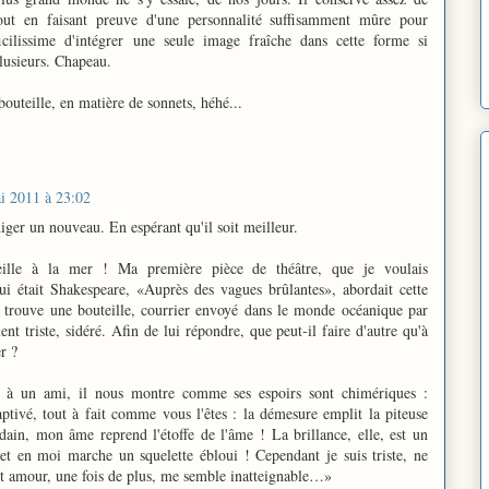
out en faisant preuve d'une personnalité suffisamment mûre pour
ficilissime d'intégrer une seule image fraîche dans cette forme si
plusieurs. Chapeau.
 bouteille, en matière de sonnets, héhé...
i 2011 à 23:02
iger un nouveau. En espérant qu'il soit meilleur.
ille à la mer ! Ma première pièce de théâtre, que je voulais
ui était Shakespeare, «Auprès des vagues brûlantes», abordait cette
 trouve une bouteille, courrier envoyé dans le monde océanique par
t triste, sidéré. Afin de lui répondre, que peut-il faire d'autre qu'à
r ?
se à un ami, il nous montre comme ses espoirs sont chimériques :
captivé, tout à fait comme vous l'êtes : la démesure emplit la piteuse
dain, mon âme reprend l'étoffe de l'âme ! La brillance, elle, est un
t en moi marche un squelette ébloui ! Cependant je suis triste, ne
et amour, une fois de plus, me semble inatteignable…»