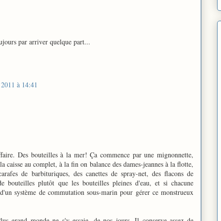
oujours par arriver quelque part...
 2011 à 14:41
affaire. Des bouteilles à la mer! Ça commence par une mignonnette,
 la caisse au complet, à la fin on balance des dames-jeannes à la flotte,
rafes de barbituriques, des canettes de spray-net, des flacons de
de bouteilles plutôt que les bouteilles pleines d'eau, et si chacune
 d'un système de commutation sous-marin pour gérer ce monstrueux
us grand monde ne s'y essaie, de nos jours. Il conserve assez de