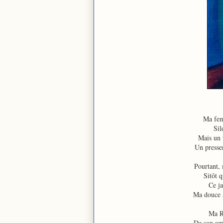
Ma femm
Sil
Mais un 
Un pressen
Pourtant, 
Sitôt q
Ce ja
Ma douce a
Ma R
De son am