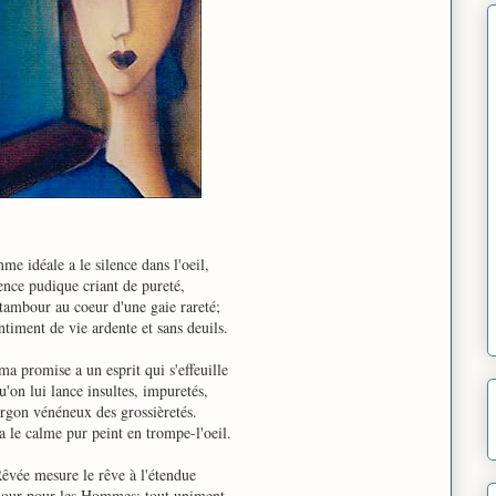
e idéale a le silence dans l'oeil,
ence pudique criant de pureté,
tambour au coeur d'une gaie rareté;
timent de vie ardente et sans deuils.
ma promise a un esprit qui s'effeuille
u'on lui lance insultes, impuretés,
rgon vénéneux des grossièretés.
 le calme pur peint en trompe-l'oeil.
êvée mesure le rêve à l'étendue
our pour les Hommes; tout uniment,