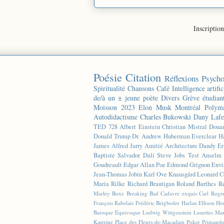
Inscription
Poésie
Citation
Réflexions
Psycho
Spiritualité
Chansons
Café
Intelligence artific
de/à un ± jeune poète
Divers
Grève étudian
Moisson 2023
Elon Musk
Montréal
Polyma
Autodidactisme
Charles Bukowski
Dany Lafe
TED
728
Albert Einstein
Christian Mistral
Doua
Donald Trump
Dr. Andrew Huberman
Everclear
H
James
Alfred Jarry
Amitié
Architecture
Dandy
Er
Baptiste
Salvador Dalí
Steve Jobs
Test
Anselm 
Goudreault
Edgar Allan Poe
Edmond Grignon
Envi
Jean-Thomas Jobin
Karl Ove Knausgård
Leonard C
Maria Rilke
Richard Brautigan
Roland Barthes
R
Marley
Boxe
Breaking Bad
Cadavre exquis
Carl Roge
François Rabelais
Frédéric Beigbeder
Harlan Ellison
Hen
Baroque Équivoque
Ludwig Wittgenstein
Lunettes
Mar
Katerine
Place des Fleurs-de-Macadam
Poker
Primatol