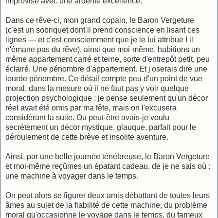
improvise avec une ardente excellence.
Dans ce rêve-ci, mon grand copain, le Baron Vergeture
(c'est un sobriquet dont il prend conscience en lisant ces
lignes — et c'est consciemment que je le lui attribue ! il
n'émane pas du rêve), ainsi que moi-même, habitions un
même appartement carré et terne, sorte d'entrepôt petit, peu
éclairé. Une pénombre d'appartement. Et j'oserais dire une
lourde pénombre. Ce détail compte peu d'un point de vue
moral, dans la mesure où il ne faut pas y voir quelque
projection psychologique : je pense seulement qu'un décor
réel avait été omis par ma tête, mais on l'excusera
considérant la suite. Ou peut-être avais-je voulu
secrètement un décor mystique, glauque, parfait pour le
déroulement de cette brève et insolite aventure.
Ainsi, par une belle journée ténébreuse, le Baron Vergeture
et moi-même reçûmes un épatant cadeau, de je ne sais où :
une machine à voyager dans le temps.
On peut alors se figurer deux amis débattant de toutes leurs
âmes au sujet de la fiabilité de cette machine, du problème
moral qu'occasionne le voyage dans le temps, du fameux