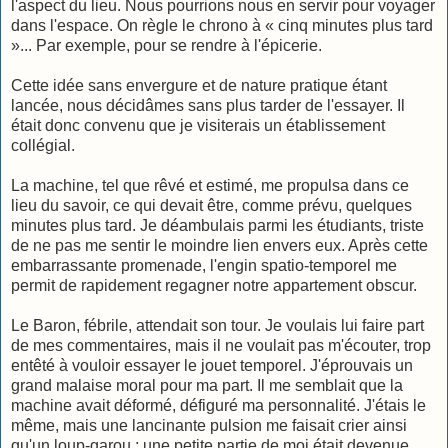
l'aspect du lieu. Nous pourrions nous en servir pour voyager
dans l'espace. On règle le chrono à « cinq minutes plus tard
»... Par exemple, pour se rendre à l'épicerie.
Cette idée sans envergure et de nature pratique étant
lancée, nous décidâmes sans plus tarder de l'essayer. Il
était donc convenu que je visiterais un établissement
collégial.
La machine, tel que rêvé et estimé, me propulsa dans ce
lieu du savoir, ce qui devait être, comme prévu, quelques
minutes plus tard. Je déambulais parmi les étudiants, triste
de ne pas me sentir le moindre lien envers eux. Après cette
embarrassante promenade, l'engin spatio-temporel me
permit de rapidement regagner notre appartement obscur.
Le Baron, fébrile, attendait son tour. Je voulais lui faire part
de mes commentaires, mais il ne voulait pas m'écouter, trop
entêté à vouloir essayer le jouet temporel. J'éprouvais un
grand malaise moral pour ma part. Il me semblait que la
machine avait déformé, défiguré ma personnalité. J'étais le
même, mais une lancinante pulsion me faisait crier ainsi
qu'un loup-garou ; une petite partie de moi était devenue