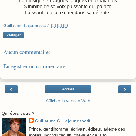
La musique en vagues rauques ou éclatantes
S'imbibe de sa voix puissante qui palpite,
Laissant la folâtre crier dans sa détente !
Guillaume Lajeunesse
à
03:03:00
Partager
Aucun commentaire:
Enregistrer un commentaire
‹
›
Accueil
Afficher la version Web
Qui êtes-vous ?
Guillaume C. Lajeunesse🍀
Prince, gentilhomme, écrivain, éditeur, adepte des
étoiles, individu taquin, chevalier de la foi