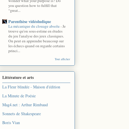
wonder what your purpose is? Do
you question how to fulfill that
“great...
Parenthèse vidéoludique
La mécanique du clouage absolu
-
Je
trouve qu'on sous-estime en études
du jeu l'analyse des jeux classiques.
On peut en apprendre beaucoup sur
les échecs quand on regarde certains
princi...
Tout afficher
Littérature et arts
La Fleur blindée - Maison d'édition
La Minute de Poésie
Mag4.net : Arthur Rimbaud
Sonnets de Shakespeare
Boris Vian