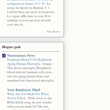
la higuera en llamas (V,1- 8)
-
Le
songe du figuier en flammes V 1
L’étoile brise son ancre et ressuscite.
La vague siffle dans sa cour. Et le
naufrage à nouveau nous réveille
avec son ch...
Tout afficher
Blogues geek
Neuroscience News
Peripheral Blood Cells Replenish
Aging Human Microglia
-
[image:
This shows microglia.]Peripheral
blood-derived immune cells cross
into the aging human brain and
transform into functional microglia.
Your Rainforest Mind
What Are You Made For When
You’re Gifted
-
With a bow to the
Billie Eilish song, do you wonder
what you are made for? Do you