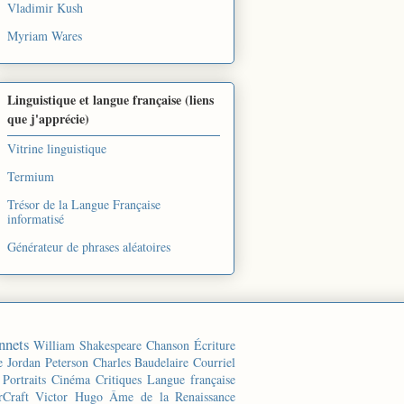
Vladimir Kush
Myriam Wares
Linguistique et langue française (liens
que j'apprécie)
Vitrine linguistique
Termium
Trésor de la Langue Française
informatisé
Générateur de phrases aléatoires
nnets
William Shakespeare
Chanson
Écriture
e
Jordan Peterson
Charles Baudelaire
Courriel
Portraits
Cinéma
Critiques
Langue française
rCraft
Victor Hugo
Âme de la Renaissance