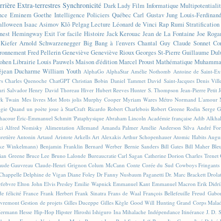
rrière
Extra-terrestres
Synchronicité
Dark Lady
Film
Informatique
Multipotentiali
nce
Eminem
Goethe
Intelligence
Policiers
Québec
Carl Gustav Jung
Louis-Ferdinan
alloween
Isaac Asimov
Klô Pelgag
Lecture
Léonard de Vinci
Rap
Rumi
Stratificatio
nest Hemingway
Exit l'or facile
Histoire
Jack Kerouac
Jean de La Fontaine
Joe Roga
Kiefer
Arnold Schwarzenegger
Big Bang à l'envers
Chantal Guy
Claude Sonnet
Co
ronnement
Fred Pellerin
Geneviève
Geneviève Rioux
Georges St-Pierre
Guillaume Dul
ohen
Librairie
Louis Pauwels
Maison d'édition
Marcel Proust
Mathématique
Muhammad
éjean Ducharme
William Youth
AlphaGo
AlphaStar
Amélie Nothomb
Antoine de Saint-E
rs
Charles Quenoche
ChatGPT
Christian Bobin
Daniel Tammet
David Saint-Jacques
Denis Vil
ri Salvador
Henry David Thoreau
Hiver
Hubert Reeves
Hunter S. Thompson
Jean-Pierre Petit
k Twain
Mes livres
Mot
Mots jolis
Murphy Cooper
Myriam Wares
Métro
Normand L'amour
ogie
Quand un poète joue à StarCraft
Ricardo
Robert Charlebois
Robert Greene
Rodin
Serge G
Chacour
Éric-Emmanuel Schmitt
'Pataphysique
Abraham Lincoln
Académie française
Adib Alkha
ki
Alfred Nomisky
Alimentation
Allemand
Amanda Palmer
Amélie
Anderson Silva
André For
retière
Antonin Artaud
Aristote
Arkells
Art Alexakis
Arthur Schopenhauer
Atomic Habits
Augu
ike Winkelmann)
Benjamin Franklin
Bernard Werber
Bernie Sanders
Bill Gates
Bill Maher
Ble
ian Greene
Bruce Lee
Bruno Lalonde
Bureaucratie
Carl Sagan
Catherine Dorion
Charles Trenet
aude Gauvreau
Claude-Henri Grignon
Colum McCann
Conte
Corée du Sud
Cowboys Fringants
Chappelle
Delphine de Vigan
Diane Foley
Dr Fanny Nusbaum Paganetti
Dr. Marc Brackett
Drola
efebvre
Elton John
Elvis Presley
Emilie Wapnick
Emmanuel Kant
Emmanuel Macron
Erik Didr
e félicité
France
Frank Herbert
Frank Sinatra
Frans de Waal
François Bellefeuille
Freud
Gabo
vremont
Gestion de projets
Gilles Duceppe
Gilles Kègle
Good Will Hunting
Grand Corps Mala
ermann Hesse
Hip-Hop
Hipster
Hiroshi Ishiguro
Ina Mihalache
Indépendance
Itinérance
J. D. 