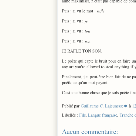
aime maximiser, n'était pas capable de co
Puis j'ai vu le mot :
rafle
Puis j'ai vu :
je
Puis j'ai vu :
ton
Puis j'ai vu :
son
JE RAFLE TON SON.
Le poète qui capte le bruit pour en faire 
any art you're allowed to steal anything if 
Finalement, j'ai peut-être bien fait de ne pa
poétique qu'un mot payant.
C'est une bonne chose que je sois poète fin
Publié par
Guillaume C. Lajeunesse🍀
à
12
Libellés :
Fils
,
Langue française
,
Tranche d
Aucun commentaire: