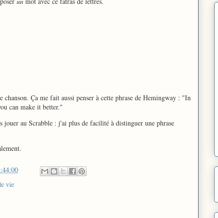
mposer
un
mot avec ce fatras de lettres.
une chanson. Ça me fait aussi penser à cette phrase de Hemingway : "In
you can make it better."
s jouer au Scrabble : j'ai plus de facilité à distinguer une phrase
alement.
:44:00
e vie