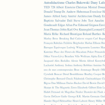
Autodidactisme
Charles Bukowski
Dany Lafe
TED
728
Albert Einstein
Christian Mistral
Doua
Donald Trump
Dr. Andrew Huberman
Everclear
H
James
Alfred Jarry
Amitié
Architecture
Dandy
Er
Baptiste
Salvador Dalí
Steve Jobs
Test
Anselm 
Goudreault
Edgar Allan Poe
Edmond Grignon
Envi
Jean-Thomas Jobin
Karl Ove Knausgård
Leonard C
Maria Rilke
Richard Brautigan
Roland Barthes
R
Marley
Boxe
Breaking Bad
Cadavre exquis
Carl Roge
François Rabelais
Frédéric Beigbeder
Harlan Ellison
Hen
Baroque Équivoque
Ludwig Wittgenstein
Lunettes
Mar
Katerine
Place des Fleurs-de-Macadam
Poker
Primatol
Office
Victor-Lévy Beaulieu
Vélo
Wolfram Alpha
Éric 
Jacquard
Alex Rodallec
Alexie Morin
Alfred Korzybs
Lacharité
Anthony Joshua
Anthony Robbins
Antoine Fu
uns de mes contemporains
Beau dommage
Beeple (M
Cyrulnik
Boucar Diouf
Bouddhisme
Bradley Cooper
Br
Christophe Bernard
Chuck Palahniuk
Cinémathèque
Cl
Bigras
Dan Millman
Darius Rucker
David Bowie
David 
Sharpe & The Magnetic Zeros
Elizabeth Gilbert
Elsie L
Hafidi
Fernand de Magellan
Fiodor Dostoïevski
Flash d
Gavin DeGraw
Gaële
George R.R. Martin
Germain Guè
Hamlet
Hegel
Helenablue
Henri Laborit
Henry Miller
H