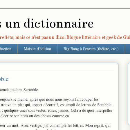
s un dictionnaire
eflets, mais ce n'est pas un dico. Blogue littéraire et geek de G
duction
Maison d'édition
Big Bang à l'envers (théâtre, etc.)
bble
jamais joué au Scrabble.
toujours le même, après que nous nous soyons fait couper les
trouve un plat qui, aspect décoratif, est empli de lettres de Scrabble.
 ; quelques-unes sont vertes, roses, jaunes. Cela a de quoi interpeller
d'écrire son nom ou des choses comme ça.
er un mot. Avec vertige, j'ai contemplé les lettres. Mon esprit, qui