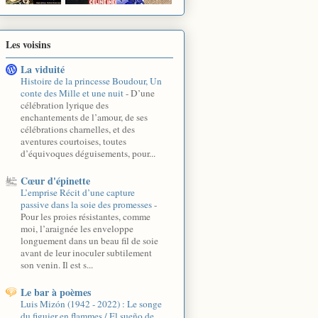
Les voisins
La viduité
Histoire de la princesse Boudour, Un
conte des Mille et une nuit
-
D’une
célébration lyrique des
enchantements de l’amour, de ses
célébrations charnelles, et des
aventures courtoises, toutes
d’équivoques déguisements, pour...
Cœur d'épinette
L’emprise Récit d’une capture
passive dans la soie des promesses
-
Pour les proies résistantes, comme
moi, l’araignée les enveloppe
longuement dans un beau fil de soie
avant de leur inoculer subtilement
son venin. Il est s...
Le bar à poèmes
Luis Mizón (1942 - 2022) : Le songe
du figuier en flammes / El sueño de