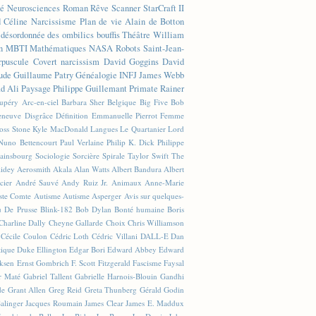
té
Neurosciences
Roman
Rêve
Scanner
StarCraft II
d Céline
Narcissisme
Plan de vie
Alain de Botton
n désordonnée des ombilics bouffis
Théâtre
William
n
MBTI
Mathématiques
NASA
Robots
Saint-Jean-
rpuscule
Covert narcissism
David Goggins
David
ude
Guillaume Patry
Généalogie
INFJ
James Webb
 Ali
Paysage
Philippe Guillemant
Primate
Rainer
xupéry
Arc-en-ciel
Barbara Sher
Belgique
Big Five
Bob
leneuve
Disgrâce
Définition
Emmanuelle Pierrot
Femme
Joss Stone
Kyle MacDonald
Langues
Le Quartanier
Lord
Nuno Bettencourt
Paul Verlaine
Philip K. Dick
Philippe
ainsbourg
Sociologie
Sorcière
Spirale
Taylor Swift
The
lidey
Aerosmith
Akala
Alan Watts
Albert Bandura
Albert
cier
André Sauvé
Andy Ruiz Jr.
Animaux
Anne-Marie
ste Comte
Autisme
Autisme Asperger
Avis sur quelques-
u De Prusse
Blink-182
Bob Dylan
Bonté humaine
Boris
Charline Dally
Cheyne Gallarde
Choix
Chris Williamson
Cécile Coulon
Cédric Loth
Cédric Villani
DALL-E
Dan
tique
Duke Ellington
Edgar Bori
Edward Abbey
Edward
iksen
Ernst Gombrich
F. Scott Fitzgerald
Fascisme
Faysal
r Maté
Gabriel Tallent
Gabrielle Harnois-Blouin
Gandhi
de
Grant Allen
Greg Reid
Greta Thunberg
Gérald Godin
Salinger
Jacques Roumain
James Clear
James E. Maddux