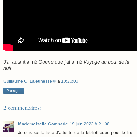
J'ai autant aimé
Guerre
que j'ai aimé
Voyage au bout de la
nuit
.
Guillaume C. Lajeunesse🍀
à
19:20:00
Partager
2 commentaires:
Mademoiselle Gambade
19 juin 2022 à 21:08
Je suis sur la liste d'attente de la bibliothèque pour le lire!