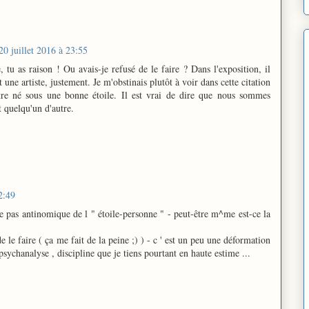
20 juillet 2016 à 23:55
, tu as raison ! Ou avais-je refusé de le faire ? Dans l'exposition, il
t une artiste, justement. Je m'obstinais plutôt à voir dans cette citation
re né sous une bonne étoile. Il est vrai de dire que nous sommes
t quelqu'un d'autre.
2:49
re pas antinomique de l " étoile-personne " - peut-être m^me est-ce la
e le faire ( ça me fait de la peine ;) ) - c ' est un peu une déformation
sychanalyse , discipline que je tiens pourtant en haute estime ...