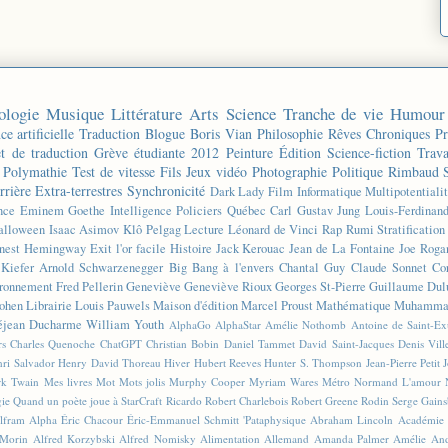
ologie
Musique
Littérature
Arts
Science
Tranche de vie
Humour
ce artificielle
Traduction
Blogue
Boris Vian
Philosophie
Rêves
Chroniques
Pr
et de traduction
Grève étudiante 2012
Peinture
Édition
Science-fiction
Trava
Polymathie
Test de vitesse
Fils
Jeux vidéo
Photographie
Politique
Rimbaud
rrière
Extra-terrestres
Synchronicité
Dark Lady
Film
Informatique
Multipotentiali
nce
Eminem
Goethe
Intelligence
Policiers
Québec
Carl Gustav Jung
Louis-Ferdinan
alloween
Isaac Asimov
Klô Pelgag
Lecture
Léonard de Vinci
Rap
Rumi
Stratificatio
nest Hemingway
Exit l'or facile
Histoire
Jack Kerouac
Jean de La Fontaine
Joe Roga
Kiefer
Arnold Schwarzenegger
Big Bang à l'envers
Chantal Guy
Claude Sonnet
Co
ronnement
Fred Pellerin
Geneviève
Geneviève Rioux
Georges St-Pierre
Guillaume Dul
ohen
Librairie
Louis Pauwels
Maison d'édition
Marcel Proust
Mathématique
Muhammad
éjean Ducharme
William Youth
AlphaGo
AlphaStar
Amélie Nothomb
Antoine de Saint-E
rs
Charles Quenoche
ChatGPT
Christian Bobin
Daniel Tammet
David Saint-Jacques
Denis Vil
ri Salvador
Henry David Thoreau
Hiver
Hubert Reeves
Hunter S. Thompson
Jean-Pierre Petit
k Twain
Mes livres
Mot
Mots jolis
Murphy Cooper
Myriam Wares
Métro
Normand L'amour
gie
Quand un poète joue à StarCraft
Ricardo
Robert Charlebois
Robert Greene
Rodin
Serge Gain
lfram Alpha
Éric Chacour
Éric-Emmanuel Schmitt
'Pataphysique
Abraham Lincoln
Académie 
 Morin
Alfred Korzybski
Alfred Nomisky
Alimentation
Allemand
Amanda Palmer
Amélie
And