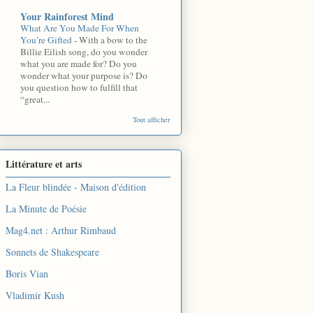
Your Rainforest Mind
What Are You Made For When
You’re Gifted
-
With a bow to the
Billie Eilish song, do you wonder
what you are made for? Do you
wonder what your purpose is? Do
you question how to fulfill that
“great...
Tout afficher
Littérature et arts
La Fleur blindée - Maison d'édition
La Minute de Poésie
Mag4.net : Arthur Rimbaud
Sonnets de Shakespeare
Boris Vian
Vladimir Kush