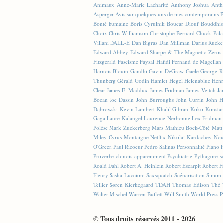
Animaux
Anne-Marie Lacharité
Anthony Joshua
Anth
Asperger
Avis sur quelques-uns de mes contemporains
B
Bonté humaine
Boris Cyrulnik
Boucar Diouf
Bouddhi
Choix
Chris Williamson
Christophe Bernard
Chuck Pala
Villani
DALL-E
Dan Bigras
Dan Millman
Darius Rucke
Edward Abbey
Edward Sharpe & The Magnetic Zeros
Fitzgerald
Fascisme
Faysal Hafidi
Fernand de Magellan
Harnois-Blouin
Gandhi
Gavin DeGraw
Gaële
George R
Thunberg
Gérald Godin
Hamlet
Hegel
Helenablue
Henr
Clear
James E. Maddux
James Fridman
James Veitch
Ja
Bocan
Joe Dassin
John Burroughs
John Currin
John H
Dąbrowski
Kevin Lambert
Khalil Gibran
Koko
Konstan
Gaga
Laure Kalangel
Laurence Nerbonne
Lex Fridman
Polèse
Mark Zuckerberg
Mars
Mathieu Bock-Côté
Matt
Miley Cyrus
Montaigne
Netflix
Nikolaï Kardachev
Nou
O'Green
Paul Ricoeur
Pedro Salinas
Personnalité
Piano
Proverbe chinois apparemment
Psychiatrie
Pythagore se
Roald Dahl
Robert A. Heinlein
Robert Escarpit
Robert F
Fleury
Sasha Luccioni
Saxsquatch
Scénarisation
Simon 
Tellier
Søren Kierkegaard
TDAH
Thomas Edison
Thé
Walter Mischel
Warren Buffett
Will Smith
World Press P
© Tous droits réservés 2011 - 2026