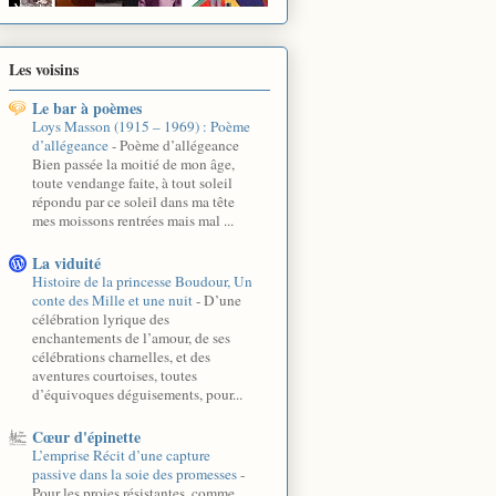
Les voisins
Le bar à poèmes
Loys Masson (1915 – 1969) : Poème
d’allégeance
-
Poème d’allégeance
Bien passée la moitié de mon âge,
toute vendange faite, à tout soleil
répondu par ce soleil dans ma tête
mes moissons rentrées mais mal ...
La viduité
Histoire de la princesse Boudour, Un
conte des Mille et une nuit
-
D’une
célébration lyrique des
enchantements de l’amour, de ses
célébrations charnelles, et des
aventures courtoises, toutes
d’équivoques déguisements, pour...
Cœur d'épinette
L’emprise Récit d’une capture
passive dans la soie des promesses
-
Pour les proies résistantes, comme