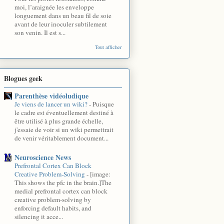
moi, l’araignée les enveloppe
longuement dans un beau fil de soie
avant de leur inoculer subtilement
son venin. Il est s...
Tout afficher
Blogues geek
Parenthèse vidéoludique
Je viens de lancer un wiki?
-
Puisque
le cadre est éventuellement destiné à
être utilisé à plus grande échelle,
j'essaie de voir si un wiki permettrait
de venir véritablement document...
Neuroscience News
Prefrontal Cortex Can Block
Creative Problem-Solving
-
[image:
This shows the pfc in the brain.]The
medial prefrontal cortex can block
creative problem-solving by
enforcing default habits, and
silencing it acce...