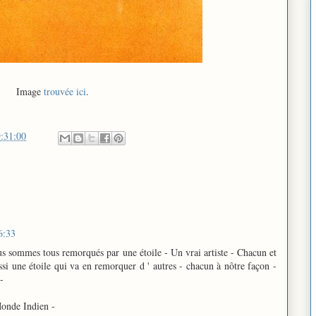
Image
trouvée ici
.
:31:00
6:33
sommes tous remorqués par une étoile - Un vrai artiste - Chacun et
i une étoile qui va en remorquer d ' autres - chacun à nôtre façon -
-
Monde Indien -