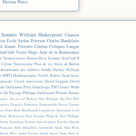
Myriam Wares
Sonnets
William Shakespeare
Chanson
ose
École
Jordan Peterson
Charles Baudelaire
il
Jeanne
Portraits
Cinéma
Critiques
Langue
StarCraft
Victor Hugo
Âme de la Renaissance
té
Neurosciences
Roman
Rêve
Scanner
StarCraft II
d Céline
Narcissisme
Plan de vie
Alain de Botton
n désordonnée des ombilics bouffis
Théâtre
William
n
MBTI
Mathématiques
NASA
Robots
Saint-Jean-
rpuscule
Covert narcissism
David Goggins
David
ude
Guillaume Patry
Généalogie
INFJ
James Webb
 Ali
Paysage
Philippe Guillemant
Primate
Rainer
xupéry
Arc-en-ciel
Barbara Sher
Belgique
Big Five
Bob
leneuve
Disgrâce
Définition
Emmanuelle Pierrot
Femme
Joss Stone
Kyle MacDonald
Langues
Le Quartanier
Lord
Nuno Bettencourt
Paul Verlaine
Philip K. Dick
Philippe
sbourg
Sociologie
Sonnets dans le papier
Sorcière
Spirale
française
Adib Alkhalidey
Aerosmith
Akala
Alan Watts
erson Silva
André Forcier
André Sauvé
Andy Ruiz Jr.