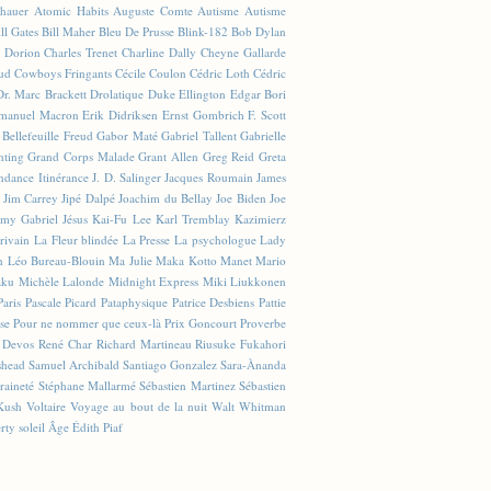
hauer
Atomic Habits
Auguste Comte
Autisme
Autisme
ll Gates
Bill Maher
Bleu De Prusse
Blink-182
Bob Dylan
e Dorion
Charles Trenet
Charline Dally
Cheyne Gallarde
ud
Cowboys Fringants
Cécile Coulon
Cédric Loth
Cédric
Dr. Marc Brackett
Drolatique
Duke Ellington
Edgar Bori
anuel Macron
Erik Didriksen
Ernst Gombrich
F. Scott
 Bellefeuille
Freud
Gabor Maté
Gabriel Tallent
Gabrielle
nting
Grand Corps Malade
Grant Allen
Greg Reid
Greta
ndance
Itinérance
J. D. Salinger
Jacques Roumain
James
Jim Carrey
Jipé Dalpé
Joachim du Bellay
Joe Biden
Joe
émy Gabriel
Jésus
Kai-Fu Lee
Karl Tremblay
Kazimierz
crivain
La Fleur blindée
La Presse
La psychologue
Lady
n
Léo Bureau-Blouin
Ma Julie
Maka Kotto
Manet
Mario
aku
Michèle Lalonde
Midnight Express
Miki Liukkonen
Paris
Pascale Picard
Pataphysique
Patrice Desbiens
Pattie
se
Pour ne nommer que ceux-là
Prix Goncourt
Proverbe
 Devos
René Char
Richard Martineau
Riusuke Fukahori
shead
Samuel Archibald
Santiago Gonzalez
Sara-Ànanda
raineté
Stéphane Mallarmé
Sébastien Martinez
Sébastien
Kush
Voltaire
Voyage au bout de la nuit
Walt Whitman
rty
soleil
Âge
Édith Piaf