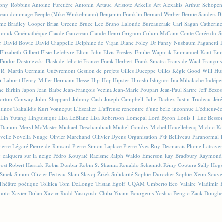
ony Robbins
Antoine Furetière
Antonin Artaud
Aristote
Arkells
Art Alexakis
Arthur Schopen
eau dommage
Beeple (Mike Winkelmann)
Benjamin Franklin
Bernard Werber
Bernie Sanders
Bi
sme
Bradley Cooper
Brian Greene
Bruce Lee
Bruno Lalonde
Bureaucratie
Carl Sagan
Catherin
hniuk
Cinémathèque
Claude Gauvreau
Claude-Henri Grignon
Colum McCann
Conte
Corée du S
r
David Bowie
David Chappelle
Delphine de Vigan
Diane Foley
Dr Fanny Nusbaum Paganetti
Elizabeth Gilbert
Elsie Lefebvre
Elton John
Elvis Presley
Emilie Wapnick
Emmanuel Kant
Emm
Fiodor Dostoïevski
Flash de félicité
France
Frank Herbert
Frank Sinatra
Frans de Waal
François
.R. Martin
Germain Guèvremont
Gestion de projets
Gilles Duceppe
Gilles Kègle
Good Will Hu
i Laborit
Henry Miller
Hermann Hesse
Hip-Hop
Hipster
Hiroshi Ishiguro
Ina Mihalache
Indépe
ne Birkin
Japon
Jean Barbe
Jean-François Vezina
Jean-Marie Poupart
Jean-Paul Sartre
Jeff Bezos
orton Conway
John Sheppard
Johnny Cash
Joseph Campbell
Julie Dachez
Justin Trudeau
Jér
tinos Tsakalidis
Kurt Vonnegut
L'Escalier
L'affreuse rencontre d'une belle inconnue
L'éditeur-é
Lin Yutang
Linguistique
Lisa LeBlanc
Lisa Robertson
Lomepal
Lord Byron
Louis T
Luc Besso
 Damon
Meryl McMaster
Michael Deschambault
Michel Gondry
Michel Houellebecq
Michio K
velle
Novella
Nuage
Olivier Marchand
Ollivier Dyens
Organisation
P'tit Belliveau
Paranormal
Pierre Légaré
Pierre de Ronsard
Pierre-Simon Laplace
Pierre-Yves Roy-Desmarais
Plume Latraver
 calquera sur la neige
Pédro Kouyaté
Racisme
Ralph Waldo Emerson
Ray Bradbury
Raymond
rost
Robert Herrick
Robin Dunbar
Robin S. Sharma
Ronaldo Schemidt
Rémy Couture
Sally Hog
Sinek
Simon-Olivier Fecteau
Slam
Slavoj Žižek
Solidarité
Sophie Durocher
Sophie Xeon
Souve
Théâtre poétique
Tolkien
Tom DeLonge
Tristan Egolf
UQAM
Umberto Eco
Valaire
Vladimir 
hoto
Xavier Dolan
Xavier Rudd
Yasuyoshi Chiba
Yoann Bourgeois
Yoshua Bengio
Zack Doughe