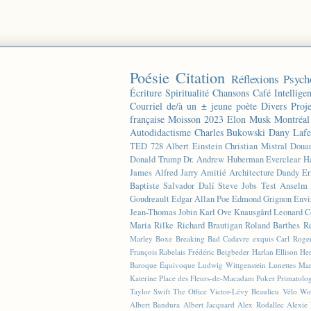
Poésie
Citation
Réflexions
Psych
Écriture
Spiritualité
Chansons
Café
Intelligen
Courriel de/à un ± jeune poète
Divers
Proj
française
Moisson 2023
Elon Musk
Montréal
Autodidactisme
Charles Bukowski
Dany Lafe
TED
728
Albert Einstein
Christian Mistral
Doua
Donald Trump
Dr. Andrew Huberman
Everclear
H
James
Alfred Jarry
Amitié
Architecture
Dandy
Er
Baptiste
Salvador Dalí
Steve Jobs
Test
Anselm 
Goudreault
Edgar Allan Poe
Edmond Grignon
Envi
Jean-Thomas Jobin
Karl Ove Knausgård
Leonard C
Maria Rilke
Richard Brautigan
Roland Barthes
R
Marley
Boxe
Breaking Bad
Cadavre exquis
Carl Roge
François Rabelais
Frédéric Beigbeder
Harlan Ellison
Hen
Baroque Équivoque
Ludwig Wittgenstein
Lunettes
Mar
Katerine
Place des Fleurs-de-Macadam
Poker
Primatolo
Taylor Swift
The Office
Victor-Lévy Beaulieu
Vélo
Wo
Albert Bandura
Albert Jacquard
Alex Rodallec
Alexie