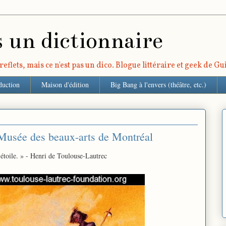
s un dictionnaire
eflets, mais ce n'est pas un dico. Blogue littéraire et geek de G
duction
Maison d'édition
Big Bang à l'envers (théâtre, etc.)
 Musée des beaux-arts de Montréal
 étoile. » - Henri de Toulouse-Lautrec