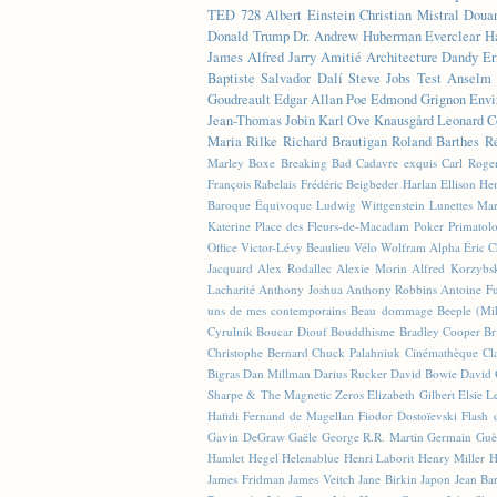
TED
728
Albert Einstein
Christian Mistral
Doua
Donald Trump
Dr. Andrew Huberman
Everclear
H
James
Alfred Jarry
Amitié
Architecture
Dandy
Er
Baptiste
Salvador Dalí
Steve Jobs
Test
Anselm 
Goudreault
Edgar Allan Poe
Edmond Grignon
Envi
Jean-Thomas Jobin
Karl Ove Knausgård
Leonard C
Maria Rilke
Richard Brautigan
Roland Barthes
R
Marley
Boxe
Breaking Bad
Cadavre exquis
Carl Roge
François Rabelais
Frédéric Beigbeder
Harlan Ellison
Hen
Baroque Équivoque
Ludwig Wittgenstein
Lunettes
Mar
Katerine
Place des Fleurs-de-Macadam
Poker
Primatol
Office
Victor-Lévy Beaulieu
Vélo
Wolfram Alpha
Éric 
Jacquard
Alex Rodallec
Alexie Morin
Alfred Korzybs
Lacharité
Anthony Joshua
Anthony Robbins
Antoine Fu
uns de mes contemporains
Beau dommage
Beeple (M
Cyrulnik
Boucar Diouf
Bouddhisme
Bradley Cooper
Br
Christophe Bernard
Chuck Palahniuk
Cinémathèque
Cl
Bigras
Dan Millman
Darius Rucker
David Bowie
David 
Sharpe & The Magnetic Zeros
Elizabeth Gilbert
Elsie L
Hafidi
Fernand de Magellan
Fiodor Dostoïevski
Flash d
Gavin DeGraw
Gaële
George R.R. Martin
Germain Guè
Hamlet
Hegel
Helenablue
Henri Laborit
Henry Miller
H
James Fridman
James Veitch
Jane Birkin
Japon
Jean Ba