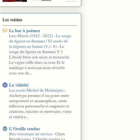
Les voisins
Le bar à poèmes
Luis Mizón (1942 - 2022) : Le songe
du figuier en flammes / El sueño de
la higuera en llamas (V,1- 8)
-
Le
songe du figuier en flammes V 1
L’étoile brise son ancre et ressuscite.
La vague siffle dans sa cour. Et le
naufrage à nouveau nous réveille
avec son ch...
La viduité
Les essais Michel de Montaigne
-
Archétype premier d’un genre entre
autoportrait et anamorphose, entre
réflexion personnelle et emprunts et
citations, sincères et mouvants, vains
et ondoya...
L’Oreille tendue
Bris volontaire de service
-
Chers
Bénéficiaires, L’Oreille tendue va