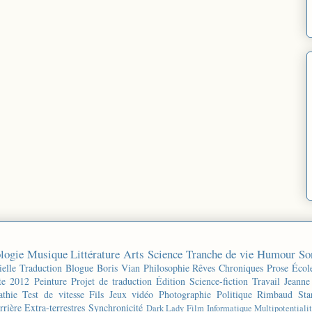
logie
Musique
Littérature
Arts
Science
Tranche de vie
Humour
So
ielle
Traduction
Blogue
Boris Vian
Philosophie
Rêves
Chroniques
Prose
Écol
te 2012
Peinture
Projet de traduction
Édition
Science-fiction
Travail
Jeanne
thie
Test de vitesse
Fils
Jeux vidéo
Photographie
Politique
Rimbaud
Sta
rrière
Extra-terrestres
Synchronicité
Dark Lady
Film
Informatique
Multipotentiali