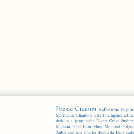
Poésie
Citation
Réflexions
Psycho
Spiritualité
Chansons
Café
Intelligence artific
de/à un ± jeune poète
Divers
Grève étudian
Moisson 2023
Elon Musk
Montréal
Polyma
Autodidactisme
Charles Bukowski
Dany Lafe