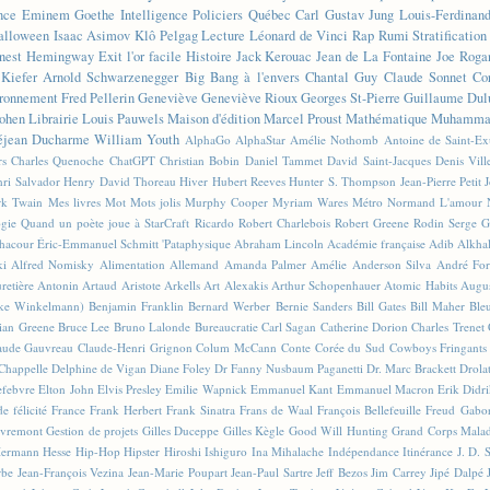
nce
Eminem
Goethe
Intelligence
Policiers
Québec
Carl Gustav Jung
Louis-Ferdinan
alloween
Isaac Asimov
Klô Pelgag
Lecture
Léonard de Vinci
Rap
Rumi
Stratificatio
nest Hemingway
Exit l'or facile
Histoire
Jack Kerouac
Jean de La Fontaine
Joe Roga
Kiefer
Arnold Schwarzenegger
Big Bang à l'envers
Chantal Guy
Claude Sonnet
Co
ronnement
Fred Pellerin
Geneviève
Geneviève Rioux
Georges St-Pierre
Guillaume Dul
ohen
Librairie
Louis Pauwels
Maison d'édition
Marcel Proust
Mathématique
Muhammad
éjean Ducharme
William Youth
AlphaGo
AlphaStar
Amélie Nothomb
Antoine de Saint-E
rs
Charles Quenoche
ChatGPT
Christian Bobin
Daniel Tammet
David Saint-Jacques
Denis Vil
ri Salvador
Henry David Thoreau
Hiver
Hubert Reeves
Hunter S. Thompson
Jean-Pierre Petit
k Twain
Mes livres
Mot
Mots jolis
Murphy Cooper
Myriam Wares
Métro
Normand L'amour
ogie
Quand un poète joue à StarCraft
Ricardo
Robert Charlebois
Robert Greene
Rodin
Serge G
Chacour
Éric-Emmanuel Schmitt
'Pataphysique
Abraham Lincoln
Académie française
Adib Alkha
ki
Alfred Nomisky
Alimentation
Allemand
Amanda Palmer
Amélie
Anderson Silva
André For
retière
Antonin Artaud
Aristote
Arkells
Art Alexakis
Arthur Schopenhauer
Atomic Habits
Augu
ike Winkelmann)
Benjamin Franklin
Bernard Werber
Bernie Sanders
Bill Gates
Bill Maher
Ble
ian Greene
Bruce Lee
Bruno Lalonde
Bureaucratie
Carl Sagan
Catherine Dorion
Charles Trenet
aude Gauvreau
Claude-Henri Grignon
Colum McCann
Conte
Corée du Sud
Cowboys Fringants
Chappelle
Delphine de Vigan
Diane Foley
Dr Fanny Nusbaum Paganetti
Dr. Marc Brackett
Drola
efebvre
Elton John
Elvis Presley
Emilie Wapnick
Emmanuel Kant
Emmanuel Macron
Erik Didr
e félicité
France
Frank Herbert
Frank Sinatra
Frans de Waal
François Bellefeuille
Freud
Gabo
vremont
Gestion de projets
Gilles Duceppe
Gilles Kègle
Good Will Hunting
Grand Corps Mala
ermann Hesse
Hip-Hop
Hipster
Hiroshi Ishiguro
Ina Mihalache
Indépendance
Itinérance
J. D. 
rbe
Jean-François Vezina
Jean-Marie Poupart
Jean-Paul Sartre
Jeff Bezos
Jim Carrey
Jipé Dalpé