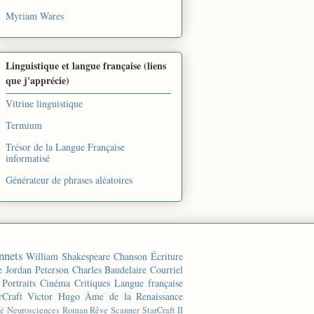
Myriam Wares
Linguistique et langue française (liens
que j'apprécie)
Vitrine linguistique
Termium
Trésor de la Langue Française
informatisé
Générateur de phrases aléatoires
nnets
William Shakespeare
Chanson
Écriture
e
Jordan Peterson
Charles Baudelaire
Courriel
Portraits
Cinéma
Critiques
Langue française
rCraft
Victor Hugo
Âme de la Renaissance
té
Neurosciences
Roman
Rêve
Scanner
StarCraft II