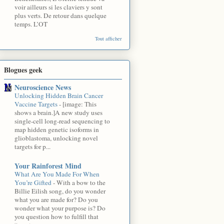
voir ailleurs si les claviers y sont
plus verts. De retour dans quelque
temps. L’OT
Tout afficher
Blogues geek
Neuroscience News
Unlocking Hidden Brain Cancer
Vaccine Targets
-
[image: This
shows a brain.]A new study uses
single-cell long-read sequencing to
map hidden genetic isoforms in
glioblastoma, unlocking novel
targets for p...
Your Rainforest Mind
What Are You Made For When
You’re Gifted
-
With a bow to the
Billie Eilish song, do you wonder
what you are made for? Do you
wonder what your purpose is? Do
you question how to fulfill that