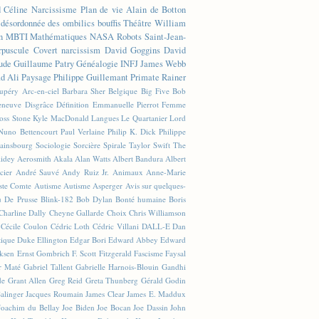
d Céline
Narcissisme
Plan de vie
Alain de Botton
n désordonnée des ombilics bouffis
Théâtre
William
n
MBTI
Mathématiques
NASA
Robots
Saint-Jean-
rpuscule
Covert narcissism
David Goggins
David
ude
Guillaume Patry
Généalogie
INFJ
James Webb
 Ali
Paysage
Philippe Guillemant
Primate
Rainer
xupéry
Arc-en-ciel
Barbara Sher
Belgique
Big Five
Bob
leneuve
Disgrâce
Définition
Emmanuelle Pierrot
Femme
Joss Stone
Kyle MacDonald
Langues
Le Quartanier
Lord
Nuno Bettencourt
Paul Verlaine
Philip K. Dick
Philippe
ainsbourg
Sociologie
Sorcière
Spirale
Taylor Swift
The
lidey
Aerosmith
Akala
Alan Watts
Albert Bandura
Albert
cier
André Sauvé
Andy Ruiz Jr.
Animaux
Anne-Marie
ste Comte
Autisme
Autisme Asperger
Avis sur quelques-
u De Prusse
Blink-182
Bob Dylan
Bonté humaine
Boris
Charline Dally
Cheyne Gallarde
Choix
Chris Williamson
Cécile Coulon
Cédric Loth
Cédric Villani
DALL-E
Dan
tique
Duke Ellington
Edgar Bori
Edward Abbey
Edward
iksen
Ernst Gombrich
F. Scott Fitzgerald
Fascisme
Faysal
r Maté
Gabriel Tallent
Gabrielle Harnois-Blouin
Gandhi
de
Grant Allen
Greg Reid
Greta Thunberg
Gérald Godin
Salinger
Jacques Roumain
James Clear
James E. Maddux
Joachim du Bellay
Joe Biden
Joe Bocan
Joe Dassin
John