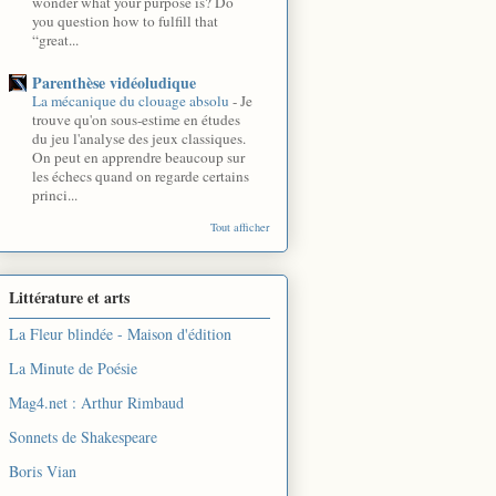
wonder what your purpose is? Do
you question how to fulfill that
“great...
Parenthèse vidéoludique
La mécanique du clouage absolu
-
Je
trouve qu'on sous-estime en études
du jeu l'analyse des jeux classiques.
On peut en apprendre beaucoup sur
les échecs quand on regarde certains
princi...
Tout afficher
Littérature et arts
La Fleur blindée - Maison d'édition
La Minute de Poésie
Mag4.net : Arthur Rimbaud
Sonnets de Shakespeare
Boris Vian