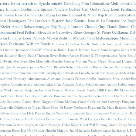
rrière
Extra-terrestres
Synchronicité
Dark Lady
Film
Informatique
Multipotentiali
nce
Eminem
Goethe
Intelligence
Policiers
Québec
Carl Gustav Jung
Louis-Ferdinan
alloween
Isaac Asimov
Klô Pelgag
Lecture
Léonard de Vinci
Rap
Rumi
Stratificatio
nest Hemingway
Exit l'or facile
Histoire
Jack Kerouac
Jean de La Fontaine
Joe Roga
Kiefer
Arnold Schwarzenegger
Big Bang à l'envers
Chantal Guy
Claude Sonnet
Co
ronnement
Fred Pellerin
Geneviève
Geneviève Rioux
Georges St-Pierre
Guillaume Dul
ohen
Librairie
Louis Pauwels
Maison d'édition
Marcel Proust
Mathématique
Muhammad
éjean Ducharme
William Youth
AlphaGo
AlphaStar
Amélie Nothomb
Antoine de Saint-E
rs
Charles Quenoche
ChatGPT
Christian Bobin
Daniel Tammet
David Saint-Jacques
Denis Vil
ri Salvador
Henry David Thoreau
Hiver
Hubert Reeves
Hunter S. Thompson
Jean-Pierre Petit
k Twain
Mes livres
Mot
Mots jolis
Murphy Cooper
Myriam Wares
Métro
Normand L'amour
ogie
Quand un poète joue à StarCraft
Ricardo
Robert Charlebois
Robert Greene
Rodin
Serge G
Chacour
Éric-Emmanuel Schmitt
'Pataphysique
Abraham Lincoln
Académie française
Adib Alkha
ki
Alfred Nomisky
Alimentation
Allemand
Amanda Palmer
Amélie
Anderson Silva
André For
retière
Antonin Artaud
Aristote
Arkells
Art Alexakis
Arthur Schopenhauer
Atomic Habits
Augu
ike Winkelmann)
Benjamin Franklin
Bernard Werber
Bernie Sanders
Bill Gates
Bill Maher
Ble
ian Greene
Bruce Lee
Bruno Lalonde
Bureaucratie
Carl Sagan
Catherine Dorion
Charles Trenet
aude Gauvreau
Claude-Henri Grignon
Colum McCann
Conte
Corée du Sud
Cowboys Fringants
Chappelle
Delphine de Vigan
Diane Foley
Dr Fanny Nusbaum Paganetti
Dr. Marc Brackett
Drola
efebvre
Elton John
Elvis Presley
Emilie Wapnick
Emmanuel Kant
Emmanuel Macron
Erik Didr
e félicité
France
Frank Herbert
Frank Sinatra
Frans de Waal
François Bellefeuille
Freud
Gabo
vremont
Gestion de projets
Gilles Duceppe
Gilles Kègle
Good Will Hunting
Grand Corps Mala
ermann Hesse
Hip-Hop
Hipster
Hiroshi Ishiguro
Ina Mihalache
Indépendance
Itinérance
J. D. 