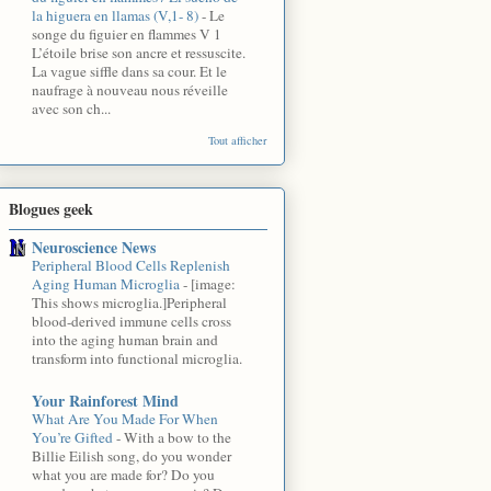
la higuera en llamas (V,1- 8)
-
Le
songe du figuier en flammes V 1
L’étoile brise son ancre et ressuscite.
La vague siffle dans sa cour. Et le
naufrage à nouveau nous réveille
avec son ch...
Tout afficher
Blogues geek
Neuroscience News
Peripheral Blood Cells Replenish
Aging Human Microglia
-
[image:
This shows microglia.]Peripheral
blood-derived immune cells cross
into the aging human brain and
transform into functional microglia.
Your Rainforest Mind
What Are You Made For When
You’re Gifted
-
With a bow to the
Billie Eilish song, do you wonder
what you are made for? Do you