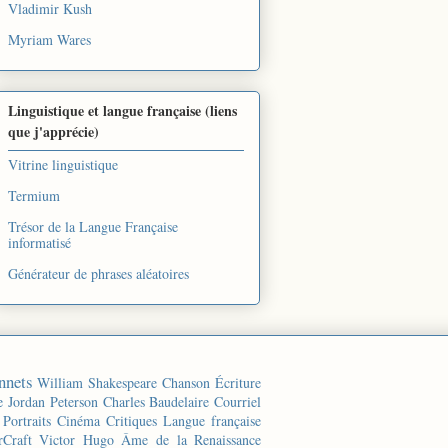
Vladimir Kush
Myriam Wares
Linguistique et langue française (liens
que j'apprécie)
Vitrine linguistique
Termium
Trésor de la Langue Française
informatisé
Générateur de phrases aléatoires
nnets
William Shakespeare
Chanson
Écriture
e
Jordan Peterson
Charles Baudelaire
Courriel
Portraits
Cinéma
Critiques
Langue française
rCraft
Victor Hugo
Âme de la Renaissance