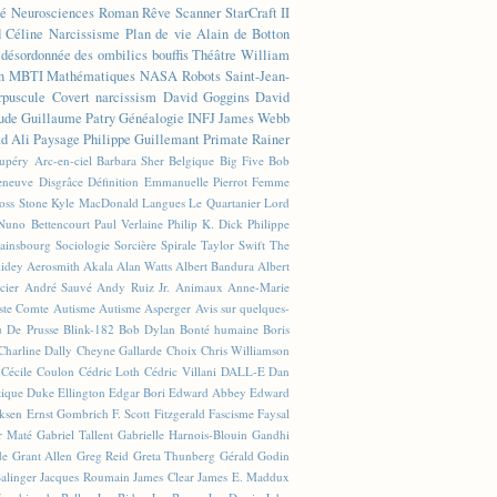
té
Neurosciences
Roman
Rêve
Scanner
StarCraft II
d Céline
Narcissisme
Plan de vie
Alain de Botton
n désordonnée des ombilics bouffis
Théâtre
William
n
MBTI
Mathématiques
NASA
Robots
Saint-Jean-
rpuscule
Covert narcissism
David Goggins
David
ude
Guillaume Patry
Généalogie
INFJ
James Webb
 Ali
Paysage
Philippe Guillemant
Primate
Rainer
xupéry
Arc-en-ciel
Barbara Sher
Belgique
Big Five
Bob
leneuve
Disgrâce
Définition
Emmanuelle Pierrot
Femme
Joss Stone
Kyle MacDonald
Langues
Le Quartanier
Lord
Nuno Bettencourt
Paul Verlaine
Philip K. Dick
Philippe
ainsbourg
Sociologie
Sorcière
Spirale
Taylor Swift
The
lidey
Aerosmith
Akala
Alan Watts
Albert Bandura
Albert
cier
André Sauvé
Andy Ruiz Jr.
Animaux
Anne-Marie
ste Comte
Autisme
Autisme Asperger
Avis sur quelques-
u De Prusse
Blink-182
Bob Dylan
Bonté humaine
Boris
Charline Dally
Cheyne Gallarde
Choix
Chris Williamson
Cécile Coulon
Cédric Loth
Cédric Villani
DALL-E
Dan
tique
Duke Ellington
Edgar Bori
Edward Abbey
Edward
iksen
Ernst Gombrich
F. Scott Fitzgerald
Fascisme
Faysal
r Maté
Gabriel Tallent
Gabrielle Harnois-Blouin
Gandhi
de
Grant Allen
Greg Reid
Greta Thunberg
Gérald Godin
Salinger
Jacques Roumain
James Clear
James E. Maddux