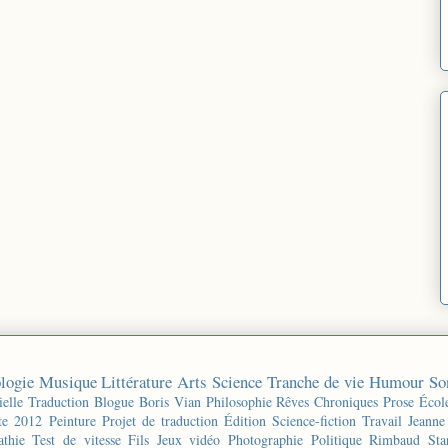
logie
Musique
Littérature
Arts
Science
Tranche de vie
Humour
So
ielle
Traduction
Blogue
Boris Vian
Philosophie
Rêves
Chroniques
Prose
Écol
te 2012
Peinture
Projet de traduction
Édition
Science-fiction
Travail
Jeanne
thie
Test de vitesse
Fils
Jeux vidéo
Photographie
Politique
Rimbaud
Sta