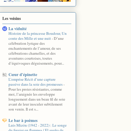
Les voisins
La viduité
Histoire de la princesse Boudour, Un
conte des Mille et une nuit
-
D’une
célébration lyrique des
enchantements de l’amour, de ses
célébrations charnelles, et des
aventures courtoises, toutes
d’équivoques déguisements, pour...
Cœur d'épinette
L’emprise Récit d’une capture
passive dans la soie des promesses
-
Pour les proies résistantes, comme
moi, l’araignée les enveloppe
longuement dans un beau fil de soie
avant de leur inoculer subtilement
son venin. Il est s...
Le bar à poèmes
Luis Mizón (1942 - 2022) : Le songe
du figuier en flammes / El sueño de