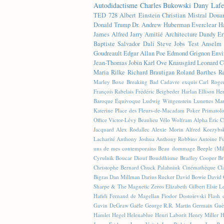
Autodidactisme
Charles Bukowski
Dany Lafe
TED
728
Albert Einstein
Christian Mistral
Doua
Donald Trump
Dr. Andrew Huberman
Everclear
H
James
Alfred Jarry
Amitié
Architecture
Dandy
Er
Baptiste
Salvador Dalí
Steve Jobs
Test
Anselm 
Goudreault
Edgar Allan Poe
Edmond Grignon
Envi
Jean-Thomas Jobin
Karl Ove Knausgård
Leonard C
Maria Rilke
Richard Brautigan
Roland Barthes
R
Marley
Boxe
Breaking Bad
Cadavre exquis
Carl Roge
François Rabelais
Frédéric Beigbeder
Harlan Ellison
Hen
Baroque Équivoque
Ludwig Wittgenstein
Lunettes
Mar
Katerine
Place des Fleurs-de-Macadam
Poker
Primatol
Office
Victor-Lévy Beaulieu
Vélo
Wolfram Alpha
Éric 
Jacquard
Alex Rodallec
Alexie Morin
Alfred Korzybs
Lacharité
Anthony Joshua
Anthony Robbins
Antoine Fu
uns de mes contemporains
Beau dommage
Beeple (M
Cyrulnik
Boucar Diouf
Bouddhisme
Bradley Cooper
Br
Christophe Bernard
Chuck Palahniuk
Cinémathèque
Cl
Bigras
Dan Millman
Darius Rucker
David Bowie
David 
Sharpe & The Magnetic Zeros
Elizabeth Gilbert
Elsie L
Hafidi
Fernand de Magellan
Fiodor Dostoïevski
Flash d
Gavin DeGraw
Gaële
George R.R. Martin
Germain Guè
Hamlet
Hegel
Helenablue
Henri Laborit
Henry Miller
H